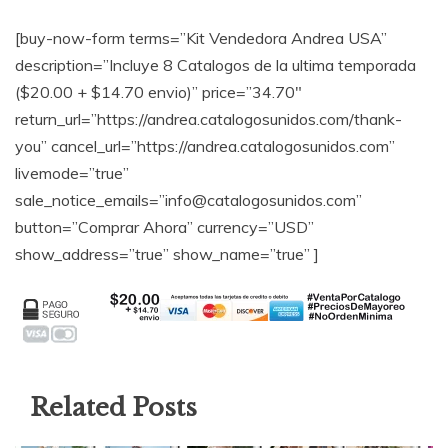
[buy-now-form terms=”Kit Vendedora Andrea USA”
description=”Incluye 8 Catalogos de la ultima temporada
($20.00 + $14.70 envio)” price=”34.70″
return_url=”https://andrea.catalogosunidos.com/thank-
you” cancel_url=”https://andrea.catalogosunidos.com”
livemode=”true”
sale_notice_emails=”info@catalogosunidos.com”
button=”Comprar Ahora” currency=”USD”
show_address=”true” show_name=”true” ]
Related Posts