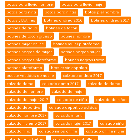
botas para lluvia hombre
botas para lluvia mujer
botas para niña
botas para niñas
botas piel hombre
Botas y Botines
botines andrea 2016
botines andrea 2017
botines de agua
botines de tacon
botines de tacon grueso
botines hombre
botines mujer online
botines mujer plataforma
botines negros de mujer
botines negros mujer
botines negros plataforma
botines negros tacon
botines plataforma
brasier sin espalda
buscar vestidos de noche
calzado andrea 2017
calzado dama
calzado dama 2017
calzado de dama
calzado de hombre
calzado de mujer
calzado de mujer 2017
calzado de niña
calzado de niños
calzado deportivo
calzado deportivo adidas
calzado hombre 2017
calzado infantil
calzado invierno 2017
calzado mujer 2017
calzado niña
calzado niño
calzado niños online
calzado online mujer
calzado para bebes
calzado para caballero