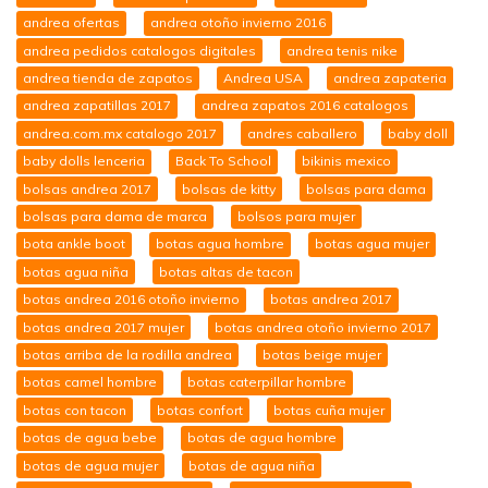
andrea ofertas
andrea otoño invierno 2016
andrea pedidos catalogos digitales
andrea tenis nike
andrea tienda de zapatos
Andrea USA
andrea zapateria
andrea zapatillas 2017
andrea zapatos 2016 catalogos
andrea.com.mx catalogo 2017
andres caballero
baby doll
baby dolls lenceria
Back To School
bikinis mexico
bolsas andrea 2017
bolsas de kitty
bolsas para dama
bolsas para dama de marca
bolsos para mujer
bota ankle boot
botas agua hombre
botas agua mujer
botas agua niña
botas altas de tacon
botas andrea 2016 otoño invierno
botas andrea 2017
botas andrea 2017 mujer
botas andrea otoño invierno 2017
botas arriba de la rodilla andrea
botas beige mujer
botas camel hombre
botas caterpillar hombre
botas con tacon
botas confort
botas cuña mujer
botas de agua bebe
botas de agua hombre
botas de agua mujer
botas de agua niña