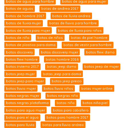
botas de agua para hombre
botas de agua para mujer
botas de aguas
botas de andrea 2017
botas de hombre 2017
botas de lluvia andrea
botas de lluvia mujer
botas de lluvia para hombre
botas de lluvia para mujer
botas de lluvia para niños
botas de niña
botas de niños
botas de piel hombre
botas de plastico para dama
botas de vestir para hombre
botas discovery
botas discovery mujer
botas flexi dama
botas flexi hombre
botas hombre 2016
botas invierno 2017
botas jeep dama
botas jeep de mujer
botas jeep mujer
botas jeep para dama
botas jeep para mujer
botas jeep precio
botas lluvia mujer
botas lluvia niños
botas mujer online
botas negras mujer
botas negras niña
botas negras plataforma
botas niña
botas niña piel
botas para agua mujer
botas para caballero
botas para el agua
botas para hombre 2017
botas para lluvia
botas para lluvia andrea