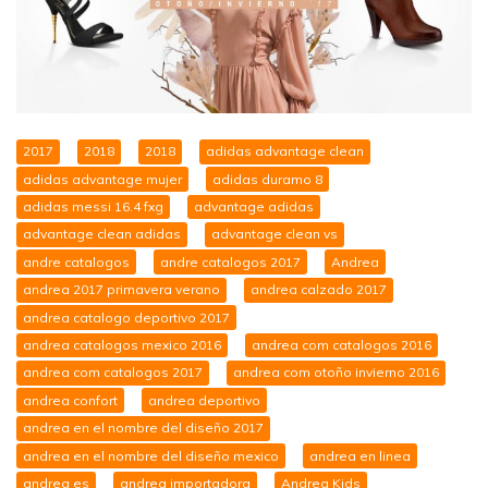
2017
2018
2018
adidas advantage clean
adidas advantage mujer
adidas duramo 8
adidas messi 16.4 fxg
advantage adidas
advantage clean adidas
advantage clean vs
andre catalogos
andre catalogos 2017
Andrea
andrea 2017 primavera verano
andrea calzado 2017
andrea catalogo deportivo 2017
andrea catalogos mexico 2016
andrea com catalogos 2016
andrea com catalogos 2017
andrea com otoño invierno 2016
andrea confort
andrea deportivo
andrea en el nombre del diseño 2017
andrea en el nombre del diseño mexico
andrea en linea
andrea es
andrea importadora
Andrea Kids