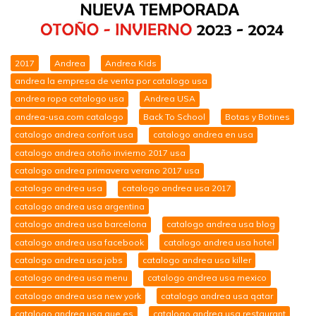
2017
Andrea
Andrea Kids
andrea la empresa de venta por catalogo usa
andrea ropa catalogo usa
Andrea USA
andrea-usa.com catalogo
Back To School
Botas y Botines
catalogo andrea confort usa
catalogo andrea en usa
catalogo andrea otoño invierno 2017 usa
catalogo andrea primavera verano 2017 usa
catalogo andrea usa
catalogo andrea usa 2017
catalogo andrea usa argentina
catalogo andrea usa barcelona
catalogo andrea usa blog
catalogo andrea usa facebook
catalogo andrea usa hotel
catalogo andrea usa jobs
catalogo andrea usa killer
catalogo andrea usa menu
catalogo andrea usa mexico
catalogo andrea usa new york
catalogo andrea usa qatar
catalogo andrea usa que es
catalogo andrea usa restaurant