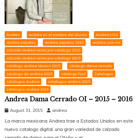
Andrea
andrea en el nombre del diseño
Andrea USA
andrea zapatos
andrea zapatos 2015
andrea.com.mx
calzado andrea venta por catalogo 2015
calzado andrea venta por catalogo 2016
catalogo andrea Verano 2015
catalogo dama cerrado
catalogo de andrea 2015
catalogo facil
Catalogos
catalogos Andrea
catalogos andrea 2015
catalogos andrea 2016
Andrea Dama Cerrado OI – 2015 – 2016
August 31, 2015
andrea
La marca mexicana Andrea trae a Estados Unidos en este
nuevo catalogo digital, una gran variedad de calzado
cerrado de dama, para el Otoño y el