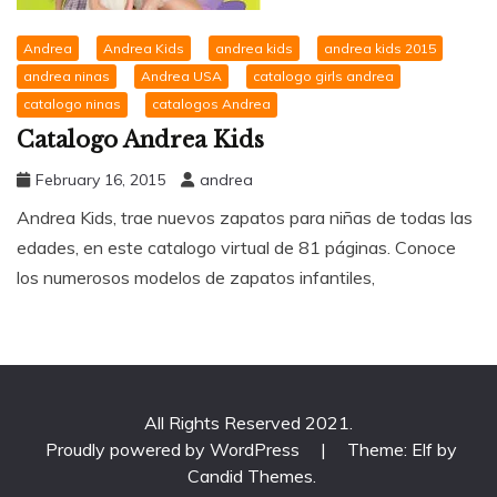
Andrea
Andrea Kids
andrea kids
andrea kids 2015
andrea ninas
Andrea USA
catalogo girls andrea
catalogo ninas
catalogos Andrea
Catalogo Andrea Kids
February 16, 2015
andrea
Andrea Kids, trae nuevos zapatos para niñas de todas las
edades, en este catalogo virtual de 81 páginas. Conoce
los numerosos modelos de zapatos infantiles,
All Rights Reserved 2021.
Proudly powered by WordPress
|
Theme: Elf by
Candid Themes
.