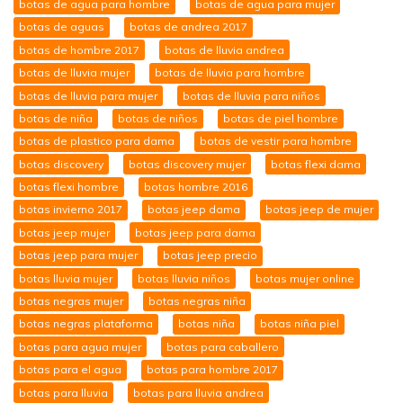
botas de agua para hombre
botas de agua para mujer
botas de aguas
botas de andrea 2017
botas de hombre 2017
botas de lluvia andrea
botas de lluvia mujer
botas de lluvia para hombre
botas de lluvia para mujer
botas de lluvia para niños
botas de niña
botas de niños
botas de piel hombre
botas de plastico para dama
botas de vestir para hombre
botas discovery
botas discovery mujer
botas flexi dama
botas flexi hombre
botas hombre 2016
botas invierno 2017
botas jeep dama
botas jeep de mujer
botas jeep mujer
botas jeep para dama
botas jeep para mujer
botas jeep precio
botas lluvia mujer
botas lluvia niños
botas mujer online
botas negras mujer
botas negras niña
botas negras plataforma
botas niña
botas niña piel
botas para agua mujer
botas para caballero
botas para el agua
botas para hombre 2017
botas para lluvia
botas para lluvia andrea