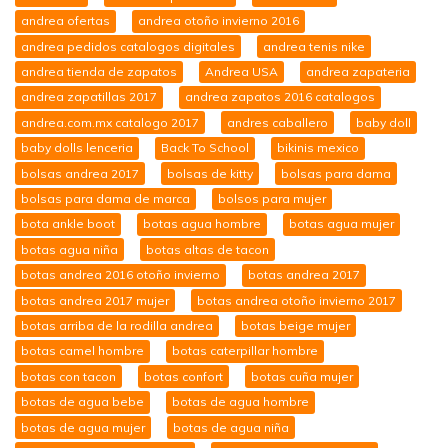
andrea ofertas
andrea otoño invierno 2016
andrea pedidos catalogos digitales
andrea tenis nike
andrea tienda de zapatos
Andrea USA
andrea zapateria
andrea zapatillas 2017
andrea zapatos 2016 catalogos
andrea.com.mx catalogo 2017
andres caballero
baby doll
baby dolls lenceria
Back To School
bikinis mexico
bolsas andrea 2017
bolsas de kitty
bolsas para dama
bolsas para dama de marca
bolsos para mujer
bota ankle boot
botas agua hombre
botas agua mujer
botas agua niña
botas altas de tacon
botas andrea 2016 otoño invierno
botas andrea 2017
botas andrea 2017 mujer
botas andrea otoño invierno 2017
botas arriba de la rodilla andrea
botas beige mujer
botas camel hombre
botas caterpillar hombre
botas con tacon
botas confort
botas cuña mujer
botas de agua bebe
botas de agua hombre
botas de agua mujer
botas de agua niña