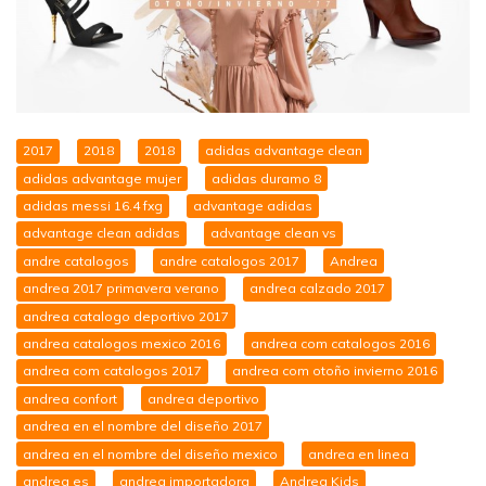
2017
2018
2018
adidas advantage clean
adidas advantage mujer
adidas duramo 8
adidas messi 16.4 fxg
advantage adidas
advantage clean adidas
advantage clean vs
andre catalogos
andre catalogos 2017
Andrea
andrea 2017 primavera verano
andrea calzado 2017
andrea catalogo deportivo 2017
andrea catalogos mexico 2016
andrea com catalogos 2016
andrea com catalogos 2017
andrea com otoño invierno 2016
andrea confort
andrea deportivo
andrea en el nombre del diseño 2017
andrea en el nombre del diseño mexico
andrea en linea
andrea es
andrea importadora
Andrea Kids