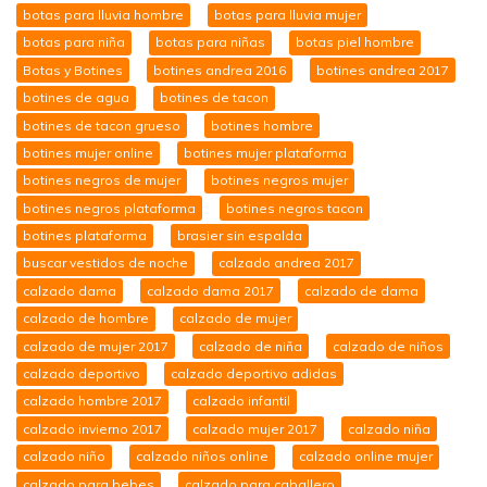
botas para lluvia hombre
botas para lluvia mujer
botas para niña
botas para niñas
botas piel hombre
Botas y Botines
botines andrea 2016
botines andrea 2017
botines de agua
botines de tacon
botines de tacon grueso
botines hombre
botines mujer online
botines mujer plataforma
botines negros de mujer
botines negros mujer
botines negros plataforma
botines negros tacon
botines plataforma
brasier sin espalda
buscar vestidos de noche
calzado andrea 2017
calzado dama
calzado dama 2017
calzado de dama
calzado de hombre
calzado de mujer
calzado de mujer 2017
calzado de niña
calzado de niños
calzado deportivo
calzado deportivo adidas
calzado hombre 2017
calzado infantil
calzado invierno 2017
calzado mujer 2017
calzado niña
calzado niño
calzado niños online
calzado online mujer
calzado para bebes
calzado para caballero