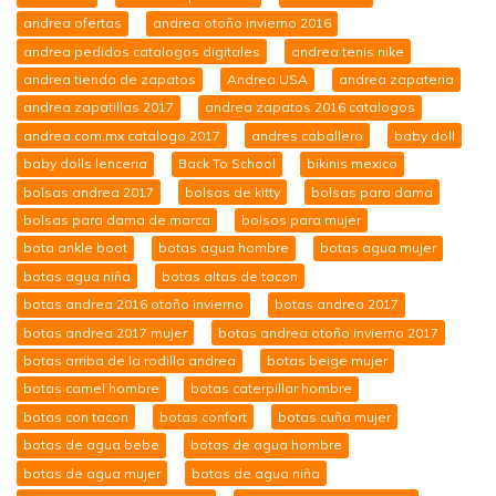
andrea ofertas
andrea otoño invierno 2016
andrea pedidos catalogos digitales
andrea tenis nike
andrea tienda de zapatos
Andrea USA
andrea zapateria
andrea zapatillas 2017
andrea zapatos 2016 catalogos
andrea.com.mx catalogo 2017
andres caballero
baby doll
baby dolls lenceria
Back To School
bikinis mexico
bolsas andrea 2017
bolsas de kitty
bolsas para dama
bolsas para dama de marca
bolsos para mujer
bota ankle boot
botas agua hombre
botas agua mujer
botas agua niña
botas altas de tacon
botas andrea 2016 otoño invierno
botas andrea 2017
botas andrea 2017 mujer
botas andrea otoño invierno 2017
botas arriba de la rodilla andrea
botas beige mujer
botas camel hombre
botas caterpillar hombre
botas con tacon
botas confort
botas cuña mujer
botas de agua bebe
botas de agua hombre
botas de agua mujer
botas de agua niña