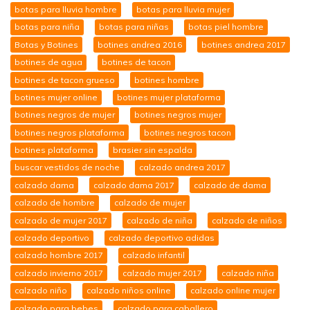
botas para lluvia hombre
botas para lluvia mujer
botas para niña
botas para niñas
botas piel hombre
Botas y Botines
botines andrea 2016
botines andrea 2017
botines de agua
botines de tacon
botines de tacon grueso
botines hombre
botines mujer online
botines mujer plataforma
botines negros de mujer
botines negros mujer
botines negros plataforma
botines negros tacon
botines plataforma
brasier sin espalda
buscar vestidos de noche
calzado andrea 2017
calzado dama
calzado dama 2017
calzado de dama
calzado de hombre
calzado de mujer
calzado de mujer 2017
calzado de niña
calzado de niños
calzado deportivo
calzado deportivo adidas
calzado hombre 2017
calzado infantil
calzado invierno 2017
calzado mujer 2017
calzado niña
calzado niño
calzado niños online
calzado online mujer
calzado para bebes
calzado para caballero