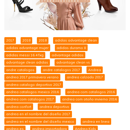
2017
2018
2018
adidas advantage clean
adidas advantage mujer
adidas duramo 8
adidas messi 16.4 fxg
advantage adidas
advantage clean adidas
advantage clean vs
andre catalogos
andre catalogos 2017
Andrea
andrea 2017 primavera verano
andrea calzado 2017
andrea catalogo deportivo 2017
andrea catalogos mexico 2016
andrea com catalogos 2016
andrea com catalogos 2017
andrea com otoño invierno 2016
andrea confort
andrea deportivo
andrea en el nombre del diseño 2017
andrea en el nombre del diseño mexico
andrea en linea
andrea es
andrea importadora
Andrea Kids