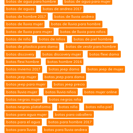
botas de agua para hombre
botas de agua para mujer
botas de aguas
botas de andrea 2017
botas de hombre 2017
botas de lluvia andrea
botas de lluvia mujer
botas de lluvia para hombre
botas de lluvia para mujer
botas de lluvia para niños
botas de niña
botas de niños
botas de piel hombre
botas de plastico para dama
botas de vestir para hombre
botas discovery
botas discovery mujer
botas flexi dama
botas flexi hombre
botas hombre 2016
botas invierno 2017
botas jeep dama
botas jeep de mujer
botas jeep mujer
botas jeep para dama
botas jeep para mujer
botas jeep precio
botas lluvia mujer
botas lluvia niños
botas mujer online
botas negras mujer
botas negras niña
botas negras plataforma
botas niña
botas niña piel
botas para agua mujer
botas para caballero
botas para el agua
botas para hombre 2017
botas para lluvia
botas para lluvia andrea