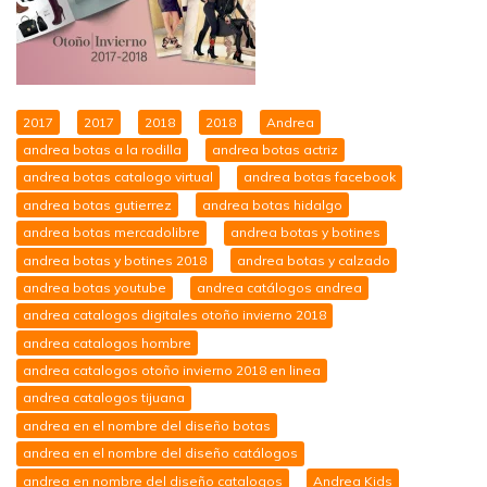
2017
2017
2018
2018
Andrea
andrea botas a la rodilla
andrea botas actriz
andrea botas catalogo virtual
andrea botas facebook
andrea botas gutierrez
andrea botas hidalgo
andrea botas mercadolibre
andrea botas y botines
andrea botas y botines 2018
andrea botas y calzado
andrea botas youtube
andrea catálogos andrea
andrea catalogos digitales otoño invierno 2018
andrea catalogos hombre
andrea catalogos otoño invierno 2018 en linea
andrea catalogos tijuana
andrea en el nombre del diseño botas
andrea en el nombre del diseño catálogos
andrea en nombre del diseño catalogos
Andrea Kids