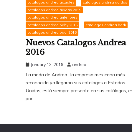
catalogos andrea actuales
catalogos andrea adidas
catalogos andrea adidas 2015
catalogos andrea anteriores
catalogos andrea baby 2015
catalogos andrea badi
catalogos andrea badi 2015
Nuevos Catalogos Andrea
2016
January 13, 2016
andrea
La moda de Andrea , la empresa mexicana más
reconocida ya llegaron sus catalogos a Estados
Unidos, está siempre presente en sus catálogos, e
por