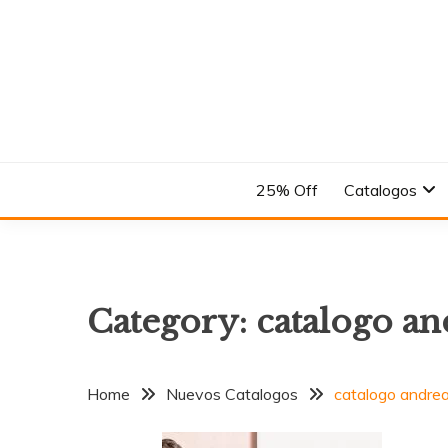
Skip
to
content
En el Nombre del Diseño
ANDREA
25% Off
Catalogos
Category:
catalogo a
Home
Nuevos Catalogos
catalogo andre