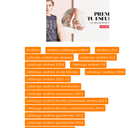
Andrea
andrea catalogos online
Andrea USA
calzado x catalogo andrea
catalogo andrea 013
catalogo andrea 1014
catalogo andrea 14
catalogo andrea 14 de febrero
catalogo andrea 1998
catalogo andrea 2012-13
catalogo andrea 40 aniversario
catalogo andrea accesorios 2013
catalogo andrea ferrato primavera verano 2013
catalogo andrea fiestas y celebraciones 2013
catalogo andrea guatemala 2012
catalogo andrea guatemala 2014