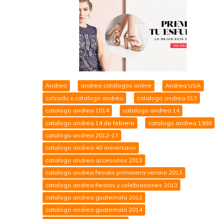
Andrea
andrea catalogos online
Andrea USA
calzado x catalogo andrea
catalogo andrea 013
catalogo andrea 1014
catalogo andrea 14
catalogo andrea 14 de febrero
catalogo andrea 1998
catalogo andrea 2012-13
catalogo andrea 40 aniversario
catalogo andrea accesorios 2013
catalogo andrea ferrato primavera verano 2013
catalogo andrea fiestas y celebraciones 2013
catalogo andrea guatemala 2012
catalogo andrea guatemala 2014