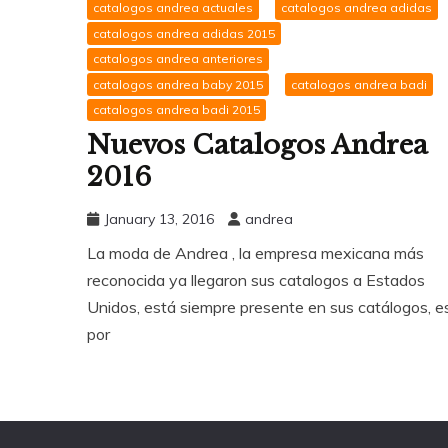
catalogos andrea actuales
catalogos andrea adidas
catalogos andrea adidas 2015
catalogos andrea anteriores
catalogos andrea baby 2015
catalogos andrea badi
catalogos andrea badi 2015
Nuevos Catalogos Andrea
2016
January 13, 2016
andrea
La moda de Andrea , la empresa mexicana más
reconocida ya llegaron sus catalogos a Estados
Unidos, está siempre presente en sus catálogos, e
por