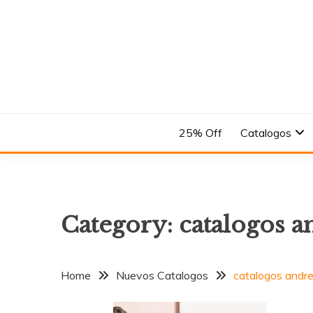
Skip
to
content
En el Nombre del Diseño
ANDREA
25% Off
Catalogos
Category:
catalogos a
Home
Nuevos Catalogos
catalogos andr