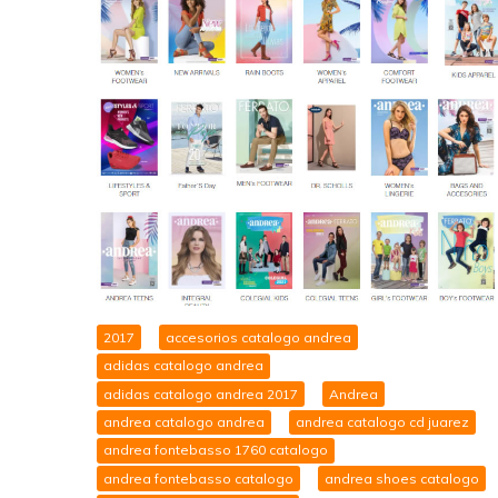
2017
accesorios catalogo andrea
adidas catalogo andrea
adidas catalogo andrea 2017
Andrea
andrea catalogo andrea
andrea catalogo cd juarez
andrea fontebasso 1760 catalogo
andrea fontebasso catalogo
andrea shoes catalogo