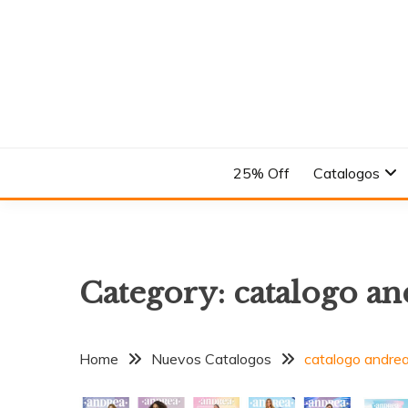
Skip
to
content
En el Nombre del Diseño
ANDREA
25% Off
Catalogos
Category:
catalogo an
Home
Nuevos Catalogos
catalogo andrea