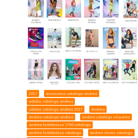
2017
accesorios catalogo andrea
adidas catalogo andrea
adidas catalogo andrea 2017
Andrea
andrea catalogo andrea
andrea catalogo cd juarez
andrea fontebasso 1760 catalogo
andrea fontebasso catalogo
andrea shoes catalogo