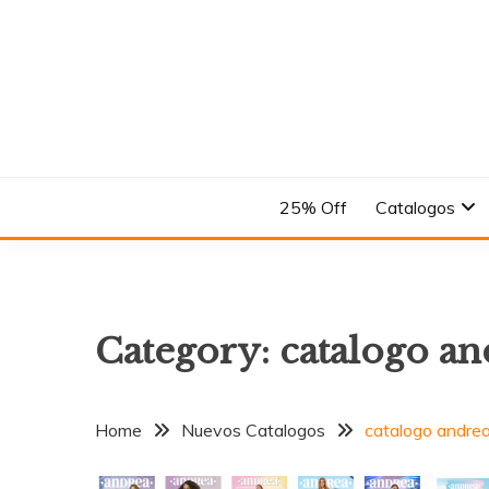
Skip
to
content
En el Nombre del Diseño
ANDREA
25% Off
Catalogos
Category:
catalogo an
Home
Nuevos Catalogos
catalogo andrea