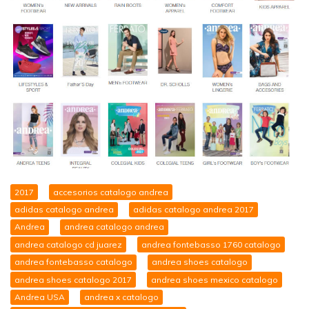
2017
accesorios catalogo andrea
adidas catalogo andrea
adidas catalogo andrea 2017
Andrea
andrea catalogo andrea
andrea catalogo cd juarez
andrea fontebasso 1760 catalogo
andrea fontebasso catalogo
andrea shoes catalogo
andrea shoes catalogo 2017
andrea shoes mexico catalogo
Andrea USA
andrea x catalogo