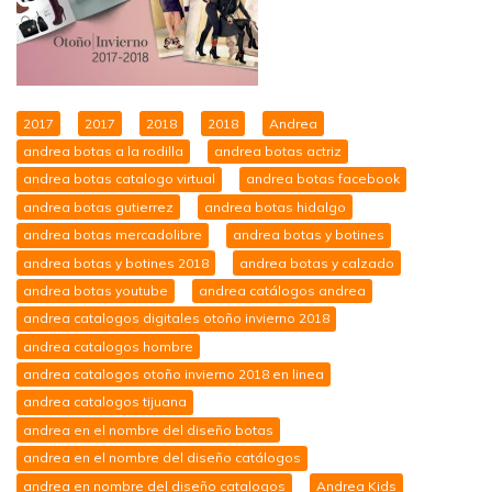
2017
2017
2018
2018
Andrea
andrea botas a la rodilla
andrea botas actriz
andrea botas catalogo virtual
andrea botas facebook
andrea botas gutierrez
andrea botas hidalgo
andrea botas mercadolibre
andrea botas y botines
andrea botas y botines 2018
andrea botas y calzado
andrea botas youtube
andrea catálogos andrea
andrea catalogos digitales otoño invierno 2018
andrea catalogos hombre
andrea catalogos otoño invierno 2018 en linea
andrea catalogos tijuana
andrea en el nombre del diseño botas
andrea en el nombre del diseño catálogos
andrea en nombre del diseño catalogos
Andrea Kids