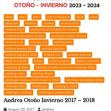
2016
2017
2017
2017 primavera
2018
2018
afiliacion
Andrea
andrea
andrea 2015
andrea 2016
andrea en el nombre del diseño
andrea en Estados Unidos
andrea estados unidos
Andrea Kids
andrea usa
Andrea USA
andrea verano 2016
andrea zapatos
andrea zapatos 2015
andrea.com
andrea.com.mx
Back To School
botas
botas andrea
Botas y Botines
calzado andrea
calzado andrea venta por catalogo 2015
catalog sales
catalog shoes
catalogo andrea otoño invierno 2015
catalogo de andrea 2015
catalogo facil
Catalogos
catalogos 2016
catalogos Andrea
catalogos andrea 2015
Andrea Otoño Invierno 2017 – 2018
August 29, 2017
andrea