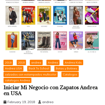
2018
2018
andrea
Andrea
Andrea Kids
Andrea USA
Back To School
Botas y Botines
calzados con estampados multicolor
Catalogos
catalogos Andrea
Iniciar Mi Negocio con Zapatos Andrea
en USA
February 19, 2018
andrea