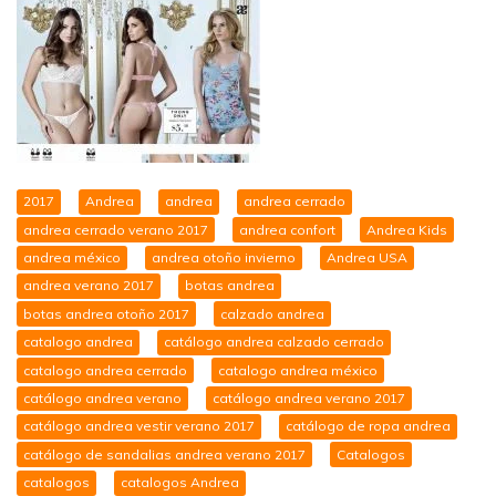
2017
Andrea
andrea
andrea cerrado
andrea cerrado verano 2017
andrea confort
Andrea Kids
andrea méxico
andrea otoño invierno
Andrea USA
andrea verano 2017
botas andrea
botas andrea otoño 2017
calzado andrea
catalogo andrea
catálogo andrea calzado cerrado
catalogo andrea cerrado
catalogo andrea méxico
catálogo andrea verano
catálogo andrea verano 2017
catálogo andrea vestir verano 2017
catálogo de ropa andrea
catálogo de sandalias andrea verano 2017
Catalogos
catalogos
catalogos Andrea