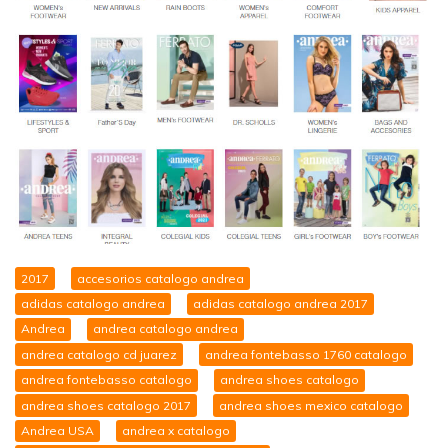
2017
accesorios catalogo andrea
adidas catalogo andrea
adidas catalogo andrea 2017
Andrea
andrea catalogo andrea
andrea catalogo cd juarez
andrea fontebasso 1760 catalogo
andrea fontebasso catalogo
andrea shoes catalogo
andrea shoes catalogo 2017
andrea shoes mexico catalogo
Andrea USA
andrea x catalogo