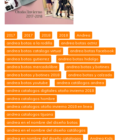
2017
2017
2018
2018
Andrea
andrea botas a la rodilla
andrea botas actriz
andrea botas catalogo virtual
andrea botas facebook
andrea botas gutierrez
andrea botas hidalgo
andrea botas mercadolibre
andrea botas y botines
andrea botas y botines 2018
andrea botas y calzado
andrea botas youtube
andrea catálogos andrea
andrea catalogos digitales otoño invierno 2018
andrea catalogos hombre
andrea catalogos otoño invierno 2018 en linea
andrea catalogos tijuana
andrea en el nombre del diseño botas
andrea en el nombre del diseño catálogos
andrea en nombre del diseño catalogos
Andrea Kids