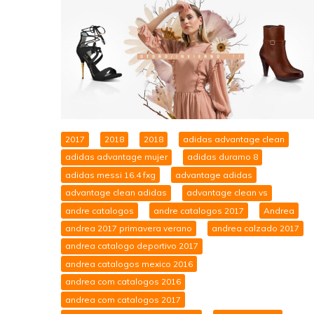
2017
2018
2018
adidas advantage clean
adidas advantage mujer
adidas duramo 8
adidas messi 16.4 fxg
advantage adidas
advantage clean adidas
advantage clean vs
andre catalogos
andre catalogos 2017
Andrea
andrea 2017 primavera verano
andrea calzado 2017
andrea catalogo deportivo 2017
andrea catalogos mexico 2016
andrea com catalogos 2016
andrea com catalogos 2017