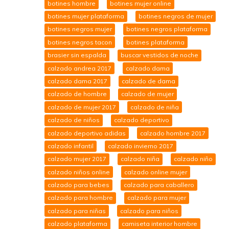
botines hombre
botines mujer online
botines mujer plataforma
botines negros de mujer
botines negros mujer
botines negros plataforma
botines negros tacon
botines plataforma
brasier sin espalda
buscar vestidos de noche
calzado andrea 2017
calzado dama
calzado dama 2017
calzado de dama
calzado de hombre
calzado de mujer
calzado de mujer 2017
calzado de niña
calzado de niños
calzado deportivo
calzado deportivo adidas
calzado hombre 2017
calzado infantil
calzado invierno 2017
calzado mujer 2017
calzado niña
calzado niño
calzado niños online
calzado online mujer
calzado para bebes
calzado para caballero
calzado para hombre
calzado para mujer
calzado para niñas
calzado para niños
calzado plataforma
camiseta interior hombre