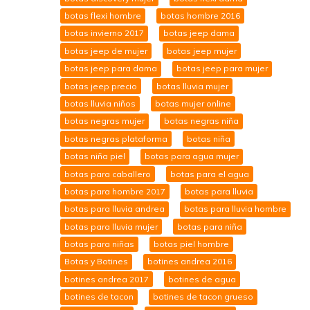
botas flexi hombre
botas hombre 2016
botas invierno 2017
botas jeep dama
botas jeep de mujer
botas jeep mujer
botas jeep para dama
botas jeep para mujer
botas jeep precio
botas lluvia mujer
botas lluvia niños
botas mujer online
botas negras mujer
botas negras niña
botas negras plataforma
botas niña
botas niña piel
botas para agua mujer
botas para caballero
botas para el agua
botas para hombre 2017
botas para lluvia
botas para lluvia andrea
botas para lluvia hombre
botas para lluvia mujer
botas para niña
botas para niñas
botas piel hombre
Botas y Botines
botines andrea 2016
botines andrea 2017
botines de agua
botines de tacon
botines de tacon grueso