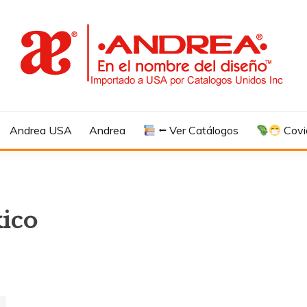
Andrea USA
Andrea
⭠ Ver Catálogos
Covi
xico