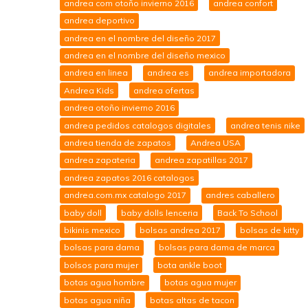
andrea com otoño invierno 2016
andrea confort
andrea deportivo
andrea en el nombre del diseño 2017
andrea en el nombre del diseño mexico
andrea en linea
andrea es
andrea importadora
Andrea Kids
andrea ofertas
andrea otoño invierno 2016
andrea pedidos catalogos digitales
andrea tenis nike
andrea tienda de zapatos
Andrea USA
andrea zapateria
andrea zapatillas 2017
andrea zapatos 2016 catalogos
andrea.com.mx catalogo 2017
andres caballero
baby doll
baby dolls lenceria
Back To School
bikinis mexico
bolsas andrea 2017
bolsas de kitty
bolsas para dama
bolsas para dama de marca
bolsos para mujer
bota ankle boot
botas agua hombre
botas agua mujer
botas agua niña
botas altas de tacon