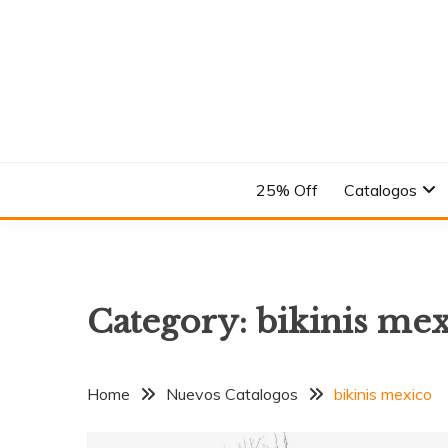
Skip
to
content
En el Nombre del Diseño
ANDREA
25% Off
Catalogos
Category:
bikinis me
Home
Nuevos Catalogos
bikinis mexico