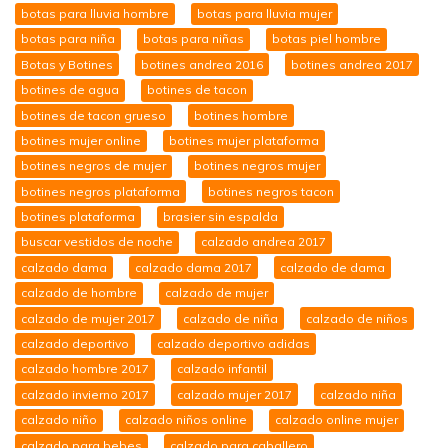
botas para lluvia hombre
botas para lluvia mujer
botas para niña
botas para niñas
botas piel hombre
Botas y Botines
botines andrea 2016
botines andrea 2017
botines de agua
botines de tacon
botines de tacon grueso
botines hombre
botines mujer online
botines mujer plataforma
botines negros de mujer
botines negros mujer
botines negros plataforma
botines negros tacon
botines plataforma
brasier sin espalda
buscar vestidos de noche
calzado andrea 2017
calzado dama
calzado dama 2017
calzado de dama
calzado de hombre
calzado de mujer
calzado de mujer 2017
calzado de niña
calzado de niños
calzado deportivo
calzado deportivo adidas
calzado hombre 2017
calzado infantil
calzado invierno 2017
calzado mujer 2017
calzado niña
calzado niño
calzado niños online
calzado online mujer
calzado para bebes
calzado para caballero