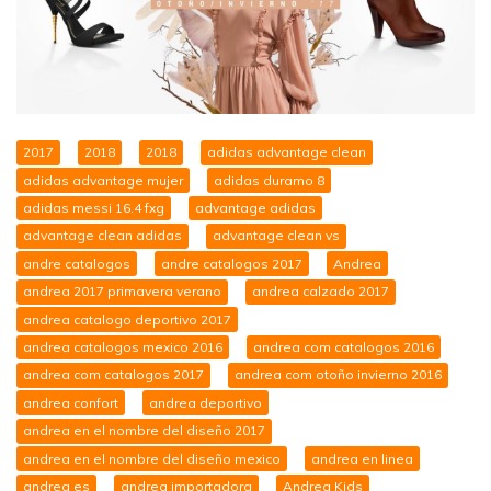
2017
2018
2018
adidas advantage clean
adidas advantage mujer
adidas duramo 8
adidas messi 16.4 fxg
advantage adidas
advantage clean adidas
advantage clean vs
andre catalogos
andre catalogos 2017
Andrea
andrea 2017 primavera verano
andrea calzado 2017
andrea catalogo deportivo 2017
andrea catalogos mexico 2016
andrea com catalogos 2016
andrea com catalogos 2017
andrea com otoño invierno 2016
andrea confort
andrea deportivo
andrea en el nombre del diseño 2017
andrea en el nombre del diseño mexico
andrea en linea
andrea es
andrea importadora
Andrea Kids