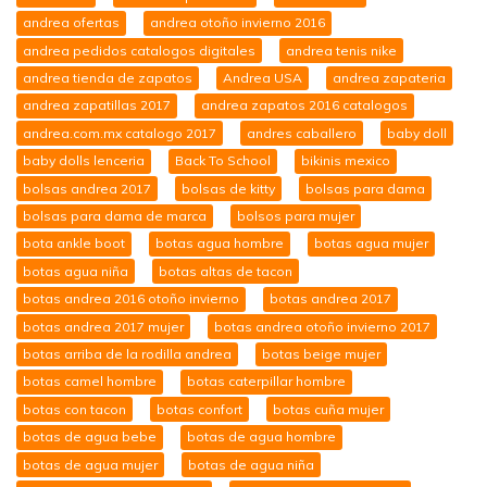
andrea ofertas
andrea otoño invierno 2016
andrea pedidos catalogos digitales
andrea tenis nike
andrea tienda de zapatos
Andrea USA
andrea zapateria
andrea zapatillas 2017
andrea zapatos 2016 catalogos
andrea.com.mx catalogo 2017
andres caballero
baby doll
baby dolls lenceria
Back To School
bikinis mexico
bolsas andrea 2017
bolsas de kitty
bolsas para dama
bolsas para dama de marca
bolsos para mujer
bota ankle boot
botas agua hombre
botas agua mujer
botas agua niña
botas altas de tacon
botas andrea 2016 otoño invierno
botas andrea 2017
botas andrea 2017 mujer
botas andrea otoño invierno 2017
botas arriba de la rodilla andrea
botas beige mujer
botas camel hombre
botas caterpillar hombre
botas con tacon
botas confort
botas cuña mujer
botas de agua bebe
botas de agua hombre
botas de agua mujer
botas de agua niña