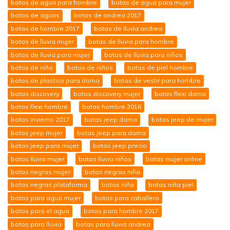
botas de agua para hombre
botas de agua para mujer
botas de aguas
botas de andrea 2017
botas de hombre 2017
botas de lluvia andrea
botas de lluvia mujer
botas de lluvia para hombre
botas de lluvia para mujer
botas de lluvia para niños
botas de niña
botas de niños
botas de piel hombre
botas de plastico para dama
botas de vestir para hombre
botas discovery
botas discovery mujer
botas flexi dama
botas flexi hombre
botas hombre 2016
botas invierno 2017
botas jeep dama
botas jeep de mujer
botas jeep mujer
botas jeep para dama
botas jeep para mujer
botas jeep precio
botas lluvia mujer
botas lluvia niños
botas mujer online
botas negras mujer
botas negras niña
botas negras plataforma
botas niña
botas niña piel
botas para agua mujer
botas para caballero
botas para el agua
botas para hombre 2017
botas para lluvia
botas para lluvia andrea