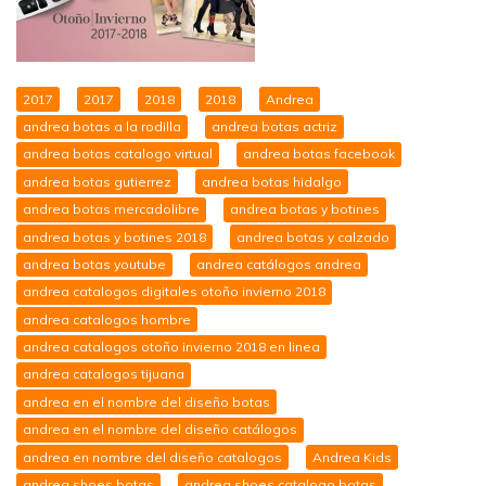
2017
2017
2018
2018
Andrea
andrea botas a la rodilla
andrea botas actriz
andrea botas catalogo virtual
andrea botas facebook
andrea botas gutierrez
andrea botas hidalgo
andrea botas mercadolibre
andrea botas y botines
andrea botas y botines 2018
andrea botas y calzado
andrea botas youtube
andrea catálogos andrea
andrea catalogos digitales otoño invierno 2018
andrea catalogos hombre
andrea catalogos otoño invierno 2018 en linea
andrea catalogos tijuana
andrea en el nombre del diseño botas
andrea en el nombre del diseño catálogos
andrea en nombre del diseño catalogos
Andrea Kids
andrea shoes botas
andrea shoes catalogo botas