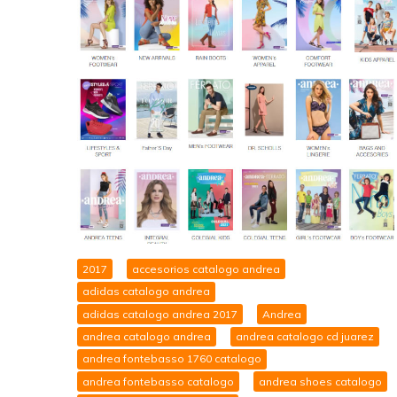
2017
accesorios catalogo andrea
adidas catalogo andrea
adidas catalogo andrea 2017
Andrea
andrea catalogo andrea
andrea catalogo cd juarez
andrea fontebasso 1760 catalogo
andrea fontebasso catalogo
andrea shoes catalogo