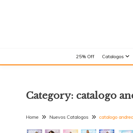
Skip
to
content
En el Nombre del Diseño
ANDREA
25% Off
Catalogos
Category:
catalogo a
Home
Nuevos Catalogos
catalogo andre