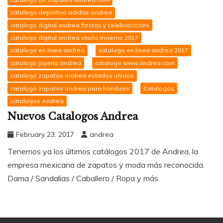
catalogo deportivo adidas andrea
catalogo digital andrea fiestas y celebraciones
catalogo digital andrea otoño invierno 2017
catalogo en linea andrea
catalogo en linea andrea 2017
catalogo joyeria andrea
catalogo www.andrea.com
catalogo zapatos andrea estados unidos
catalogo zapatos andrea para hombres
Catalogos
catalogos Andrea
Nuevos Catalogos Andrea
February 23, 2017
andrea
Tenemos ya los últimos catálogos 2017 de Andrea, la
empresa mexicana de zapatos y moda más reconocida.
Dama / Sandalias / Caballero / Ropa y más