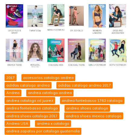
2017
accesorios catalogo andrea
adidas catalogo andrea
adidas catalogo andrea 2017
Andrea
andrea catalogo andrea
andrea catalogo cd juarez
andrea fontebasso 1760 catalogo
andrea fontebasso catalogo
andrea shoes catalogo
andrea shoes catalogo 2017
andrea shoes mexico catalogo
Andrea USA
andrea x catalogo
andrea zapatos por catalogo guatemala