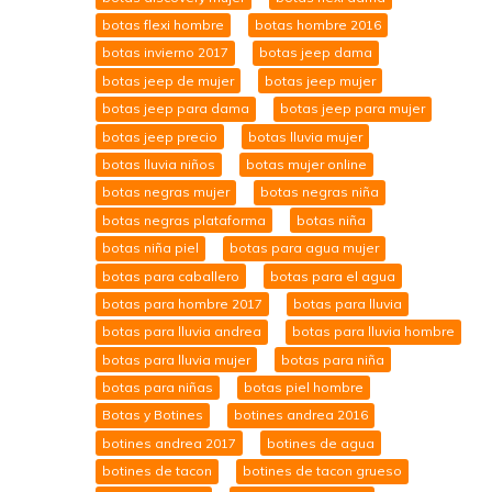
botas flexi hombre
botas hombre 2016
botas invierno 2017
botas jeep dama
botas jeep de mujer
botas jeep mujer
botas jeep para dama
botas jeep para mujer
botas jeep precio
botas lluvia mujer
botas lluvia niños
botas mujer online
botas negras mujer
botas negras niña
botas negras plataforma
botas niña
botas niña piel
botas para agua mujer
botas para caballero
botas para el agua
botas para hombre 2017
botas para lluvia
botas para lluvia andrea
botas para lluvia hombre
botas para lluvia mujer
botas para niña
botas para niñas
botas piel hombre
Botas y Botines
botines andrea 2016
botines andrea 2017
botines de agua
botines de tacon
botines de tacon grueso