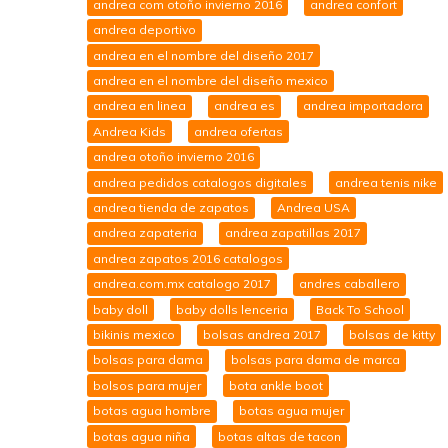
andrea com otoño invierno 2016
andrea confort
andrea deportivo
andrea en el nombre del diseño 2017
andrea en el nombre del diseño mexico
andrea en linea
andrea es
andrea importadora
Andrea Kids
andrea ofertas
andrea otoño invierno 2016
andrea pedidos catalogos digitales
andrea tenis nike
andrea tienda de zapatos
Andrea USA
andrea zapateria
andrea zapatillas 2017
andrea zapatos 2016 catalogos
andrea.com.mx catalogo 2017
andres caballero
baby doll
baby dolls lenceria
Back To School
bikinis mexico
bolsas andrea 2017
bolsas de kitty
bolsas para dama
bolsas para dama de marca
bolsos para mujer
bota ankle boot
botas agua hombre
botas agua mujer
botas agua niña
botas altas de tacon