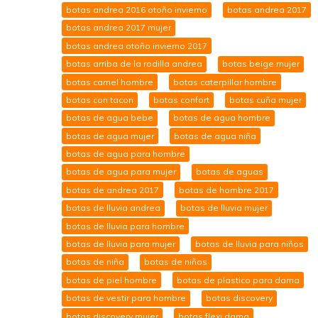
botas andrea 2016 otoño invierno
botas andrea 2017
botas andrea 2017 mujer
botas andrea otoño invierno 2017
botas arriba de la rodilla andrea
botas beige mujer
botas camel hombre
botas caterpillar hombre
botas con tacon
botas confort
botas cuña mujer
botas de agua bebe
botas de agua hombre
botas de agua mujer
botas de agua niña
botas de agua para hombre
botas de agua para mujer
botas de aguas
botas de andrea 2017
botas de hombre 2017
botas de lluvia andrea
botas de lluvia mujer
botas de lluvia para hombre
botas de lluvia para mujer
botas de lluvia para niños
botas de niña
botas de niños
botas de piel hombre
botas de plastico para dama
botas de vestir para hombre
botas discovery
botas discovery mujer
botas flexi dama