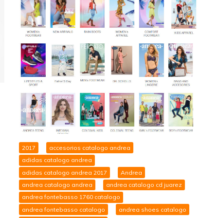
2017
accesorios catalogo andrea
adidas catalogo andrea
adidas catalogo andrea 2017
Andrea
andrea catalogo andrea
andrea catalogo cd juarez
andrea fontebasso 1760 catalogo
andrea fontebasso catalogo
andrea shoes catalogo