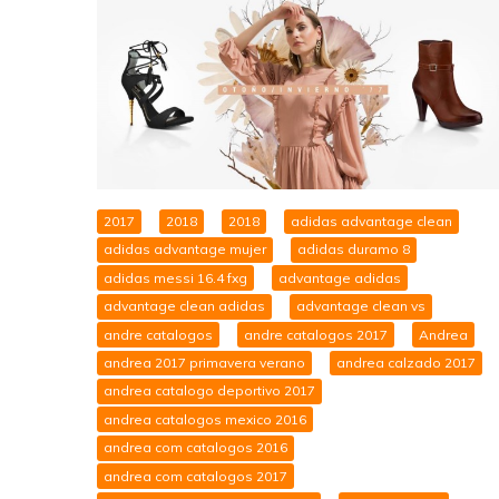
2017
2018
2018
adidas advantage clean
adidas advantage mujer
adidas duramo 8
adidas messi 16.4 fxg
advantage adidas
advantage clean adidas
advantage clean vs
andre catalogos
andre catalogos 2017
Andrea
andrea 2017 primavera verano
andrea calzado 2017
andrea catalogo deportivo 2017
andrea catalogos mexico 2016
andrea com catalogos 2016
andrea com catalogos 2017