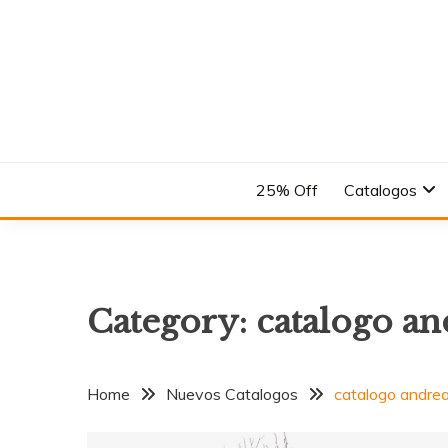
Skip
to
content
En el Nombre del Diseño
ANDREA
25% Off
Catalogos
Category:
catalogo an
Home
Nuevos Catalogos
catalogo andre