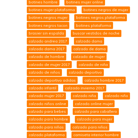
botines hombre
botines mujer online
botines mujer plataforma
botines negros de mujer
botines negros mujer
botines negros plataforma
botines negros tacon
botines plataforma
brasier sin espalda
buscar vestidos de noche
calzado andrea 2017
calzado dama
calzado dama 2017
calzado de dama
calzado de hombre
calzado de mujer
calzado de mujer 2017
calzado de niña
calzado de niños
calzado deportivo
calzado deportivo adidas
calzado hombre 2017
calzado infantil
calzado invierno 2017
calzado mujer 2017
calzado niña
calzado niño
calzado niños online
calzado online mujer
calzado para bebes
calzado para caballero
calzado para hombre
calzado para mujer
calzado para niñas
calzado para niños
calzado plataforma
camiseta interior hombre