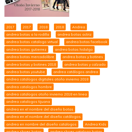
2017
2017
2018
2018
Andrea
andrea botas a la rodilla
andrea botas actriz
andrea botas catalogo virtual
andrea botas facebook
andrea botas gutierrez
andrea botas hidalgo
andrea botas mercadolibre
andrea botas y botines
andrea botas y botines 2018
andrea botas y calzado
andrea botas youtube
andrea catálogos andrea
andrea catalogos digitales otoño invierno 2018
andrea catalogos hombre
andrea catalogos otoño invierno 2018 en linea
andrea catalogos tijuana
andrea en el nombre del diseño botas
andrea en el nombre del diseño catálogos
andrea en nombre del diseño catalogos
Andrea Kids
andrea shoes botas
andrea shoes catalogo botas