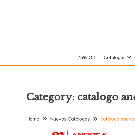
Skip
to
content
En el Nombre del Diseño
ANDREA
25% Off
Catalogos
Category:
catalogo an
Home
Nuevos Catalogos
catalogo andrea