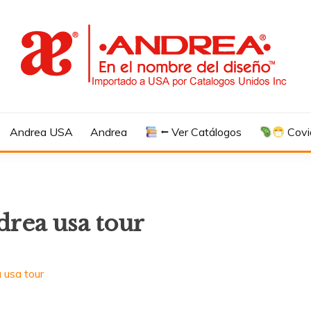
Andrea USA
Andrea
⭠ Ver Catálogos
Covi
drea usa tour
 usa tour