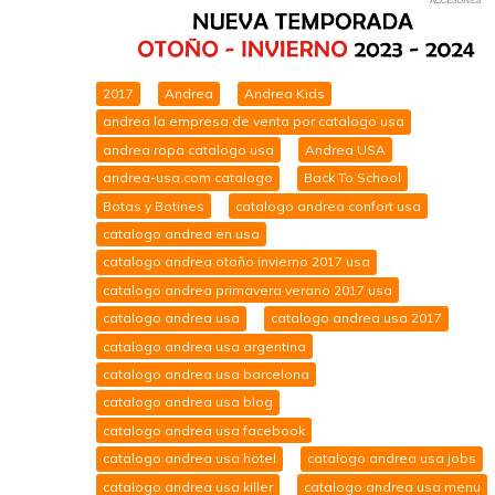
2017
Andrea
Andrea Kids
andrea la empresa de venta por catalogo usa
andrea ropa catalogo usa
Andrea USA
andrea-usa.com catalogo
Back To School
Botas y Botines
catalogo andrea confort usa
catalogo andrea en usa
catalogo andrea otoño invierno 2017 usa
catalogo andrea primavera verano 2017 usa
catalogo andrea usa
catalogo andrea usa 2017
catalogo andrea usa argentina
catalogo andrea usa barcelona
catalogo andrea usa blog
catalogo andrea usa facebook
catalogo andrea usa hotel
catalogo andrea usa jobs
catalogo andrea usa killer
catalogo andrea usa menu