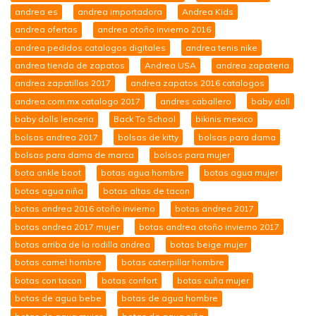
andrea es
andrea importadora
Andrea Kids
andrea ofertas
andrea otoño invierno 2016
andrea pedidos catalogos digitales
andrea tenis nike
andrea tienda de zapatos
Andrea USA
andrea zapateria
andrea zapatillas 2017
andrea zapatos 2016 catalogos
andrea.com.mx catalogo 2017
andres caballero
baby doll
baby dolls lenceria
Back To School
bikinis mexico
bolsas andrea 2017
bolsas de kitty
bolsas para dama
bolsas para dama de marca
bolsos para mujer
bota ankle boot
botas agua hombre
botas agua mujer
botas agua niña
botas altas de tacon
botas andrea 2016 otoño invierno
botas andrea 2017
botas andrea 2017 mujer
botas andrea otoño invierno 2017
botas arriba de la rodilla andrea
botas beige mujer
botas camel hombre
botas caterpillar hombre
botas con tacon
botas confort
botas cuña mujer
botas de agua bebe
botas de agua hombre