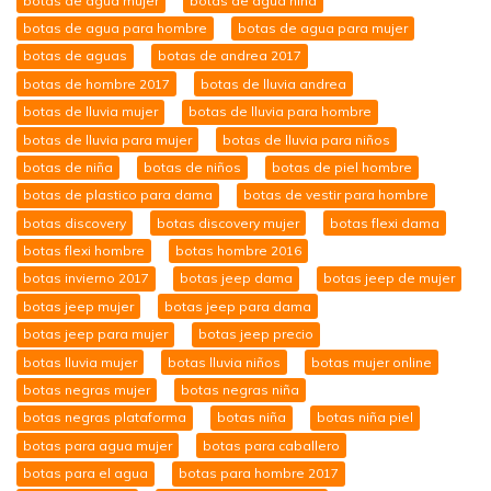
botas de agua mujer
botas de agua niña
botas de agua para hombre
botas de agua para mujer
botas de aguas
botas de andrea 2017
botas de hombre 2017
botas de lluvia andrea
botas de lluvia mujer
botas de lluvia para hombre
botas de lluvia para mujer
botas de lluvia para niños
botas de niña
botas de niños
botas de piel hombre
botas de plastico para dama
botas de vestir para hombre
botas discovery
botas discovery mujer
botas flexi dama
botas flexi hombre
botas hombre 2016
botas invierno 2017
botas jeep dama
botas jeep de mujer
botas jeep mujer
botas jeep para dama
botas jeep para mujer
botas jeep precio
botas lluvia mujer
botas lluvia niños
botas mujer online
botas negras mujer
botas negras niña
botas negras plataforma
botas niña
botas niña piel
botas para agua mujer
botas para caballero
botas para el agua
botas para hombre 2017