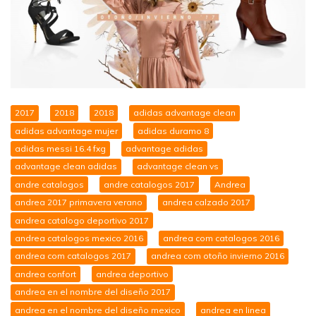
2017
2018
2018
adidas advantage clean
adidas advantage mujer
adidas duramo 8
adidas messi 16.4 fxg
advantage adidas
advantage clean adidas
advantage clean vs
andre catalogos
andre catalogos 2017
Andrea
andrea 2017 primavera verano
andrea calzado 2017
andrea catalogo deportivo 2017
andrea catalogos mexico 2016
andrea com catalogos 2016
andrea com catalogos 2017
andrea com otoño invierno 2016
andrea confort
andrea deportivo
andrea en el nombre del diseño 2017
andrea en el nombre del diseño mexico
andrea en linea