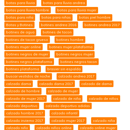
botas para lluvia
botas para lluvia andrea
botas para lluvia hombre
botas para lluvia mujer
botas para niña
botas para niñas
botas piel hombre
Botas y Botines
botines andrea 2016
botines andrea 2017
botines de agua
botines de tacon
botines de tacon grueso
botines hombre
botines mujer online
botines mujer plataforma
botines negros de mujer
botines negros mujer
botines negros plataforma
botines negros tacon
botines plataforma
brasier sin espalda
buscar vestidos de noche
calzado andrea 2017
calzado dama
calzado dama 2017
calzado de dama
calzado de hombre
calzado de mujer
calzado de mujer 2017
calzado de niña
calzado de niños
calzado deportivo
calzado deportivo adidas
calzado hombre 2017
calzado infantil
calzado invierno 2017
calzado mujer 2017
calzado niña
calzado niño
calzado niños online
calzado online mujer