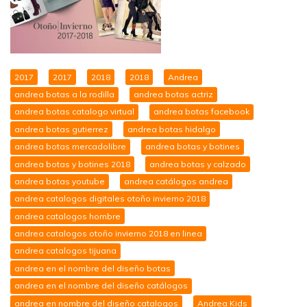
2017
2017
2018
2018
Andrea
andrea botas a la rodilla
andrea botas actriz
andrea botas catalogo virtual
andrea botas facebook
andrea botas gutierrez
andrea botas hidalgo
andrea botas mercadolibre
andrea botas y botines
andrea botas y botines 2018
andrea botas y calzado
andrea botas youtube
andrea catálogos andrea
andrea catalogos digitales otoño invierno 2018
andrea catalogos hombre
andrea catalogos otoño invierno 2018 en linea
andrea catalogos tijuana
andrea en el nombre del diseño botas
andrea en el nombre del diseño catálogos
andrea en nombre del diseño catalogos
Andrea Kids