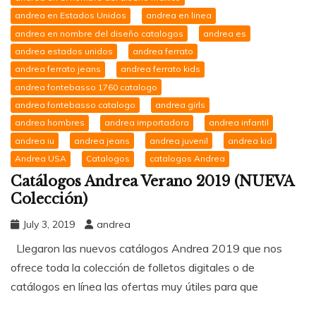
andrea en Estados Unidos
andrea en linea
andrea en nombre del diseño catalogos
andrea es
andrea estados unidos
andrea ferrato
andrea ferrato jeans
andrea ferrato kids
andrea fontebasso 1760 catalogo
andrea fontebasso catalogo
andrea girls
andrea hombres
andrea importadora
andrea infantil
andrea iu
andrea jeans
andrea juvenil
andrea kid
Andrea USA
Catalogos
catalogos Andrea
Catálogos Andrea Verano 2019 (NUEVA
Colección)
July 3, 2019
andrea
Llegaron las nuevos catálogos Andrea 2019 que nos
ofrece toda la colección de folletos digitales o de
catálogos en línea las ofertas muy útiles para que