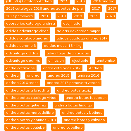
(NUEVO) Catálogo Andrea
2015
2016
2016 andrea
2016 catalogos 2016 andrea zapatos de piel
2017
2017
2017 primavera
2018
2018
2019
2019
2020
accesorios catalogo andrea
acojinado
adidas advantage clean
adidas advantage mujer
adidas catalogo andrea
adidas catalogo andrea 2017
adidas duramo 8
adidas messi 16.4 fxg
advantage adidas
advantage clean adidas
advantage clean vs
afiliacion
ajustable
anatomico
andre catalogos
andre catalogos 2017
Andrea
andrea
andrea
andrea 2015
andrea 2016
andrea 2016 teens
andrea 2017 primavera verano
andrea botas a la rodilla
andrea botas actriz
andrea botas catalogo virtual
andrea botas facebook
andrea botas gutierrez
andrea botas hidalgo
andrea botas mercadolibre
andrea botas y botines
andrea botas y botines 2018
andrea botas y calzado
andrea botas youtube
andrea caballero