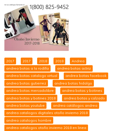
2017
2017
2018
2018
Andrea
andrea botas a la rodilla
andrea botas actriz
andrea botas catalogo virtual
andrea botas facebook
andrea botas gutierrez
andrea botas hidalgo
andrea botas mercadolibre
andrea botas y botines
andrea botas y botines 2018
andrea botas y calzado
andrea botas youtube
andrea catálogos andrea
andrea catalogos digitales otoño invierno 2018
andrea catalogos hombre
andrea catalogos otoño invierno 2018 en linea