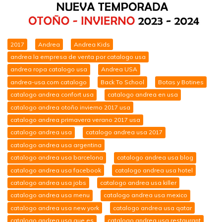
2017
Andrea
Andrea Kids
andrea la empresa de venta por catalogo usa
andrea ropa catalogo usa
Andrea USA
andrea-usa.com catalogo
Back To School
Botas y Botines
catalogo andrea confort usa
catalogo andrea en usa
catalogo andrea otoño invierno 2017 usa
catalogo andrea primavera verano 2017 usa
catalogo andrea usa
catalogo andrea usa 2017
catalogo andrea usa argentina
catalogo andrea usa barcelona
catalogo andrea usa blog
catalogo andrea usa facebook
catalogo andrea usa hotel
catalogo andrea usa jobs
catalogo andrea usa killer
catalogo andrea usa menu
catalogo andrea usa mexico
catalogo andrea usa new york
catalogo andrea usa qatar
catalogo andrea usa que es
catalogo andrea usa restaurant