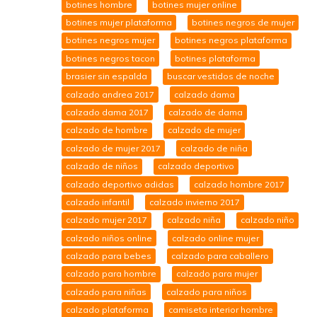
botines hombre
botines mujer online
botines mujer plataforma
botines negros de mujer
botines negros mujer
botines negros plataforma
botines negros tacon
botines plataforma
brasier sin espalda
buscar vestidos de noche
calzado andrea 2017
calzado dama
calzado dama 2017
calzado de dama
calzado de hombre
calzado de mujer
calzado de mujer 2017
calzado de niña
calzado de niños
calzado deportivo
calzado deportivo adidas
calzado hombre 2017
calzado infantil
calzado invierno 2017
calzado mujer 2017
calzado niña
calzado niño
calzado niños online
calzado online mujer
calzado para bebes
calzado para caballero
calzado para hombre
calzado para mujer
calzado para niñas
calzado para niños
calzado plataforma
camiseta interior hombre