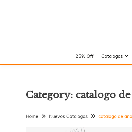
Skip
to
content
En el Nombre del Diseño
ANDREA
25% Off
Catalogos
Category:
catalogo de
Home
Nuevos Catalogos
catalogo de an