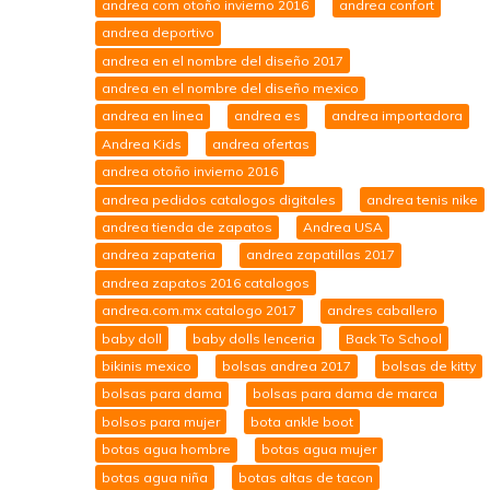
andrea com otoño invierno 2016
andrea confort
andrea deportivo
andrea en el nombre del diseño 2017
andrea en el nombre del diseño mexico
andrea en linea
andrea es
andrea importadora
Andrea Kids
andrea ofertas
andrea otoño invierno 2016
andrea pedidos catalogos digitales
andrea tenis nike
andrea tienda de zapatos
Andrea USA
andrea zapateria
andrea zapatillas 2017
andrea zapatos 2016 catalogos
andrea.com.mx catalogo 2017
andres caballero
baby doll
baby dolls lenceria
Back To School
bikinis mexico
bolsas andrea 2017
bolsas de kitty
bolsas para dama
bolsas para dama de marca
bolsos para mujer
bota ankle boot
botas agua hombre
botas agua mujer
botas agua niña
botas altas de tacon