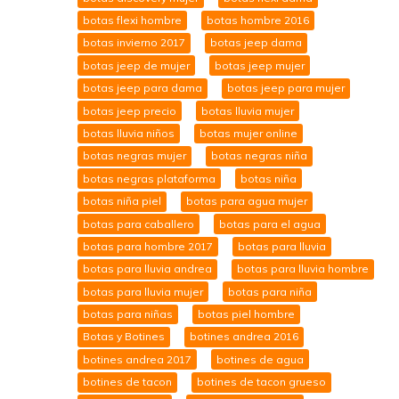
botas flexi hombre
botas hombre 2016
botas invierno 2017
botas jeep dama
botas jeep de mujer
botas jeep mujer
botas jeep para dama
botas jeep para mujer
botas jeep precio
botas lluvia mujer
botas lluvia niños
botas mujer online
botas negras mujer
botas negras niña
botas negras plataforma
botas niña
botas niña piel
botas para agua mujer
botas para caballero
botas para el agua
botas para hombre 2017
botas para lluvia
botas para lluvia andrea
botas para lluvia hombre
botas para lluvia mujer
botas para niña
botas para niñas
botas piel hombre
Botas y Botines
botines andrea 2016
botines andrea 2017
botines de agua
botines de tacon
botines de tacon grueso