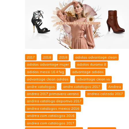
2017
2018
2018
adidas advantage clean
adidas advantage mujer
adidas duramo 8
adidas messi 16.4 fxg
advantage adidas
advantage clean adidas
advantage clean vs
andre catalogos
andre catalogos 2017
Andrea
andrea 2017 primavera verano
andrea calzado 2017
andrea catalogo deportivo 2017
andrea catalogos mexico 2016
andrea com catalogos 2016
andrea com catalogos 2017