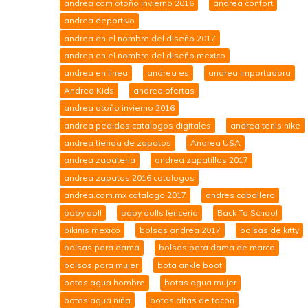
andrea com otoño invierno 2016
andrea confort
andrea deportivo
andrea en el nombre del diseño 2017
andrea en el nombre del diseño mexico
andrea en linea
andrea es
andrea importadora
Andrea Kids
andrea ofertas
andrea otoño invierno 2016
andrea pedidos catalogos digitales
andrea tenis nike
andrea tienda de zapatos
Andrea USA
andrea zapateria
andrea zapatillas 2017
andrea zapatos 2016 catalogos
andrea.com.mx catalogo 2017
andres caballero
baby doll
baby dolls lenceria
Back To School
bikinis mexico
bolsas andrea 2017
bolsas de kitty
bolsas para dama
bolsas para dama de marca
bolsos para mujer
bota ankle boot
botas agua hombre
botas agua mujer
botas agua niña
botas altas de tacon