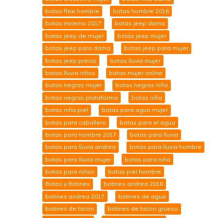
botas flexi hombre
botas hombre 2016
botas invierno 2017
botas jeep dama
botas jeep de mujer
botas jeep mujer
botas jeep para dama
botas jeep para mujer
botas jeep precio
botas lluvia mujer
botas lluvia niños
botas mujer online
botas negras mujer
botas negras niña
botas negras plataforma
botas niña
botas niña piel
botas para agua mujer
botas para caballero
botas para el agua
botas para hombre 2017
botas para lluvia
botas para lluvia andrea
botas para lluvia hombre
botas para lluvia mujer
botas para niña
botas para niñas
botas piel hombre
Botas y Botines
botines andrea 2016
botines andrea 2017
botines de agua
botines de tacon
botines de tacon grueso