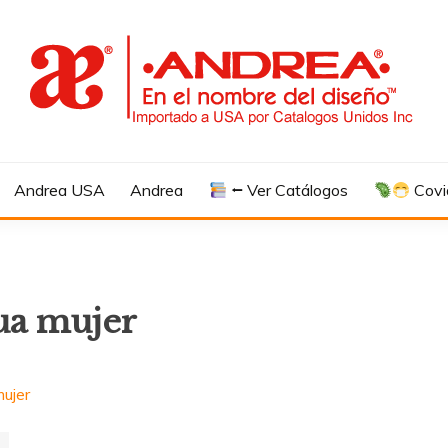
Andrea USA
Andrea
⭠ Ver Catálogos
Covi
ua mujer
ujer