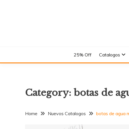
Skip
to
content
En el Nombre del Diseño
ANDREA
25% Off
Catalogos
Category:
botas de ag
Home
Nuevos Catalogos
botas de agua m