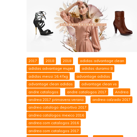
2017
2018
2018
adidas advantage clean
adidas advantage mujer
adidas duramo 8
adidas messi 16.4 fxg
advantage adidas
advantage clean adidas
advantage clean vs
andre catalogos
andre catalogos 2017
Andrea
andrea 2017 primavera verano
andrea calzado 2017
andrea catalogo deportivo 2017
andrea catalogos mexico 2016
andrea com catalogos 2016
andrea com catalogos 2017