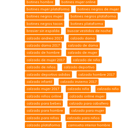
botines hombre
botines mujer online
botines mujer plataforma
botines negros de mujer
botines negros mujer
botines negros plataforma
botines negros tacon
botines plataforma
brasier sin espalda
buscar vestidos de noche
calzado andrea 2017
calzado dama
calzado dama 2017
calzado de dama
calzado de hombre
calzado de mujer
calzado de mujer 2017
calzado de niña
calzado de niños
calzado deportivo
calzado deportivo adidas
calzado hombre 2017
calzado infantil
calzado invierno 2017
calzado mujer 2017
calzado niña
calzado niño
calzado niños online
calzado online mujer
calzado para bebes
calzado para caballero
calzado para hombre
calzado para mujer
calzado para niñas
calzado para niños
calzado plataforma
camiseta interior hombre