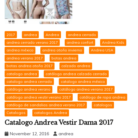
2017
andrea
Andrea
andrea cerrado
andrea cerrado verano 2017
andrea confort
Andrea Kids
andrea méxico
andrea otoño invierno
Andrea USA
andrea verano 2017
botas andrea
botas andrea otoño 2017
calzado andrea
catalogo andrea
catálogo andrea calzado cerrado
catalogo andrea cerrado
catalogo andrea méxico
catálogo andrea verano
catálogo andrea verano 2017
catálogo andrea vestir verano 2017
catálogo de ropa andrea
catálogo de sandalias andrea verano 2017
catalogos
Catalogos
catalogos Andrea
Catalogo Andrea Vestir Dama 2017
November 12, 2016
andrea