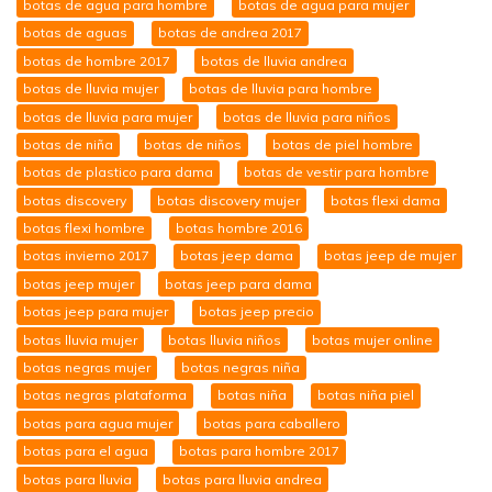
botas de agua para hombre
botas de agua para mujer
botas de aguas
botas de andrea 2017
botas de hombre 2017
botas de lluvia andrea
botas de lluvia mujer
botas de lluvia para hombre
botas de lluvia para mujer
botas de lluvia para niños
botas de niña
botas de niños
botas de piel hombre
botas de plastico para dama
botas de vestir para hombre
botas discovery
botas discovery mujer
botas flexi dama
botas flexi hombre
botas hombre 2016
botas invierno 2017
botas jeep dama
botas jeep de mujer
botas jeep mujer
botas jeep para dama
botas jeep para mujer
botas jeep precio
botas lluvia mujer
botas lluvia niños
botas mujer online
botas negras mujer
botas negras niña
botas negras plataforma
botas niña
botas niña piel
botas para agua mujer
botas para caballero
botas para el agua
botas para hombre 2017
botas para lluvia
botas para lluvia andrea