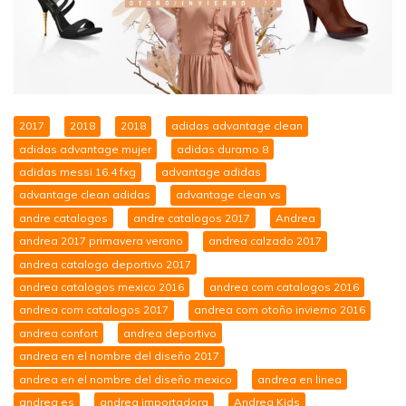
2017
2018
2018
adidas advantage clean
adidas advantage mujer
adidas duramo 8
adidas messi 16.4 fxg
advantage adidas
advantage clean adidas
advantage clean vs
andre catalogos
andre catalogos 2017
Andrea
andrea 2017 primavera verano
andrea calzado 2017
andrea catalogo deportivo 2017
andrea catalogos mexico 2016
andrea com catalogos 2016
andrea com catalogos 2017
andrea com otoño invierno 2016
andrea confort
andrea deportivo
andrea en el nombre del diseño 2017
andrea en el nombre del diseño mexico
andrea en linea
andrea es
andrea importadora
Andrea Kids