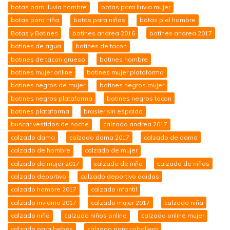
botas para lluvia hombre
botas para lluvia mujer
botas para niña
botas para niñas
botas piel hombre
Botas y Botines
botines andrea 2016
botines andrea 2017
botines de agua
botines de tacon
botines de tacon grueso
botines hombre
botines mujer online
botines mujer plataforma
botines negros de mujer
botines negros mujer
botines negros plataforma
botines negros tacon
botines plataforma
brasier sin espalda
buscar vestidos de noche
calzado andrea 2017
calzado dama
calzado dama 2017
calzado de dama
calzado de hombre
calzado de mujer
calzado de mujer 2017
calzado de niña
calzado de niños
calzado deportivo
calzado deportivo adidas
calzado hombre 2017
calzado infantil
calzado invierno 2017
calzado mujer 2017
calzado niña
calzado niño
calzado niños online
calzado online mujer
calzado para bebes
calzado para caballero