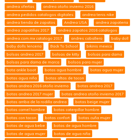
andrea ofertas
andrea otoño invierno 2016
andrea pedidos catalogos digitales
andrea tenis nike
andrea tienda de zapatos
Andrea USA
andrea zapateria
andrea zapatillas 2017
andrea zapatos 2016 catalogos
andrea.com.mx catalogo 2017
andres caballero
baby doll
baby dolls lenceria
Back To School
bikinis mexico
bolsas andrea 2017
bolsas de kitty
bolsas para dama
bolsas para dama de marca
bolsos para mujer
bota ankle boot
botas agua hombre
botas agua mujer
botas agua niña
botas altas de tacon
botas andrea 2016 otoño invierno
botas andrea 2017
botas andrea 2017 mujer
botas andrea otoño invierno 2017
botas arriba de la rodilla andrea
botas beige mujer
botas camel hombre
botas caterpillar hombre
botas con tacon
botas confort
botas cuña mujer
botas de agua bebe
botas de agua hombre
botas de agua mujer
botas de agua niña