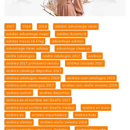
2017
2018
2018
adidas advantage clean
adidas advantage mujer
adidas duramo 8
adidas messi 16.4 fxg
advantage adidas
advantage clean adidas
advantage clean vs
andre catalogos
andre catalogos 2017
Andrea
andrea 2017 primavera verano
andrea calzado 2017
andrea catalogo deportivo 2017
andrea catalogos mexico 2016
andrea com catalogos 2016
andrea com catalogos 2017
andrea com otoño invierno 2016
andrea confort
andrea deportivo
andrea en el nombre del diseño 2017
andrea en el nombre del diseño mexico
andrea en linea
andrea es
andrea importadora
Andrea Kids
andrea ofertas
andrea otoño invierno 2016
andrea pedidos catalogos digitales
andrea tenis nike