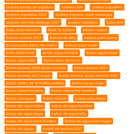
andrea tienda de zapatos
Andrea USA
andrea zapateria
andrea zapatillas 2017
andrea zapatos 2016 catalogos
andrea.com.mx catalogo 2017
andres caballero
baby doll
baby dolls lenceria
Back To School
bikinis mexico
bolsas andrea 2017
bolsas de kitty
bolsas para dama
bolsas para dama de marca
bolsos para mujer
bota ankle boot
botas agua hombre
botas agua mujer
botas agua niña
botas altas de tacon
botas andrea 2016 otoño invierno
botas andrea 2017
botas andrea 2017 mujer
botas andrea otoño invierno 2017
botas arriba de la rodilla andrea
botas beige mujer
botas camel hombre
botas caterpillar hombre
botas con tacon
botas confort
botas cuña mujer
botas de agua bebe
botas de agua hombre
botas de agua mujer
botas de agua niña
botas de agua para hombre
botas de agua para mujer
botas de aguas
botas de andrea 2017