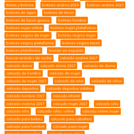
Botas y Botines
botines andrea 2016
botines andrea 2017
botines de agua
botines de tacon
botines de tacon grueso
botines hombre
botines mujer online
botines mujer plataforma
botines negros de mujer
botines negros mujer
botines negros plataforma
botines negros tacon
botines plataforma
brasier sin espalda
buscar vestidos de noche
calzado andrea 2017
calzado dama
calzado dama 2017
calzado de dama
calzado de hombre
calzado de mujer
calzado de mujer 2017
calzado de niña
calzado de niños
calzado deportivo
calzado deportivo adidas
calzado hombre 2017
calzado infantil
calzado invierno 2017
calzado mujer 2017
calzado niña
calzado niño
calzado niños online
calzado online mujer
calzado para bebes
calzado para caballero
calzado para hombre
calzado para mujer
calzado para niñas
calzado para niños