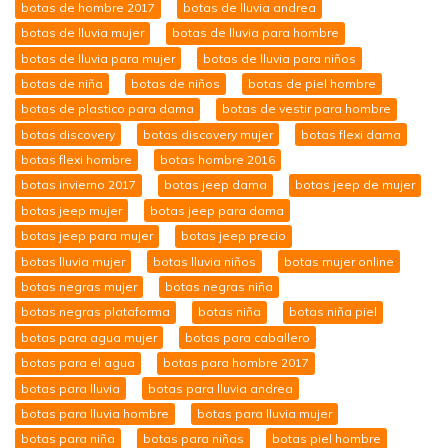
botas de hombre 2017
botas de lluvia andrea
botas de lluvia mujer
botas de lluvia para hombre
botas de lluvia para mujer
botas de lluvia para niños
botas de niña
botas de niños
botas de piel hombre
botas de plastico para dama
botas de vestir para hombre
botas discovery
botas discovery mujer
botas flexi dama
botas flexi hombre
botas hombre 2016
botas invierno 2017
botas jeep dama
botas jeep de mujer
botas jeep mujer
botas jeep para dama
botas jeep para mujer
botas jeep precio
botas lluvia mujer
botas lluvia niños
botas mujer online
botas negras mujer
botas negras niña
botas negras plataforma
botas niña
botas niña piel
botas para agua mujer
botas para caballero
botas para el agua
botas para hombre 2017
botas para lluvia
botas para lluvia andrea
botas para lluvia hombre
botas para lluvia mujer
botas para niña
botas para niñas
botas piel hombre