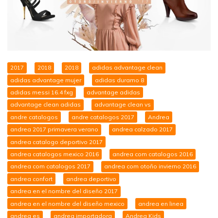
2017
2018
2018
adidas advantage clean
adidas advantage mujer
adidas duramo 8
adidas messi 16.4 fxg
advantage adidas
advantage clean adidas
advantage clean vs
andre catalogos
andre catalogos 2017
Andrea
andrea 2017 primavera verano
andrea calzado 2017
andrea catalogo deportivo 2017
andrea catalogos mexico 2016
andrea com catalogos 2016
andrea com catalogos 2017
andrea com otoño invierno 2016
andrea confort
andrea deportivo
andrea en el nombre del diseño 2017
andrea en el nombre del diseño mexico
andrea en linea
andrea es
andrea importadora
Andrea Kids