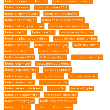
botas de agua para hombre
botas de agua para mujer
botas de aguas
botas de andrea 2017
botas de hombre 2017
botas de lluvia andrea
botas de lluvia mujer
botas de lluvia para hombre
botas de lluvia para mujer
botas de lluvia para niños
botas de niña
botas de niños
botas de piel hombre
botas de plastico para dama
botas de vestir para hombre
botas discovery
botas discovery mujer
botas flexi dama
botas flexi hombre
botas hombre 2016
botas invierno 2017
botas jeep dama
botas jeep de mujer
botas jeep mujer
botas jeep para dama
botas jeep para mujer
botas jeep precio
botas lluvia mujer
botas lluvia niños
botas mujer online
botas negras mujer
botas negras niña
botas negras plataforma
botas niña
botas niña piel
botas para agua mujer
botas para caballero
botas para el agua
botas para hombre 2017
botas para lluvia
botas para lluvia andrea