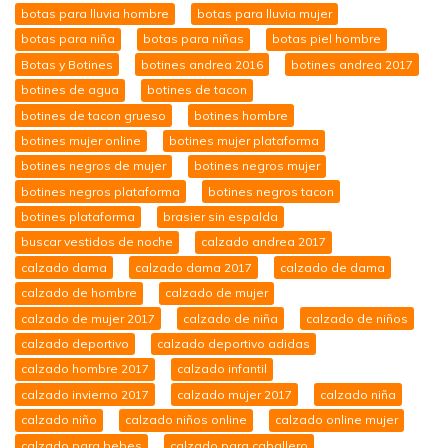
botas para lluvia hombre
botas para lluvia mujer
botas para niña
botas para niñas
botas piel hombre
Botas y Botines
botines andrea 2016
botines andrea 2017
botines de agua
botines de tacon
botines de tacon grueso
botines hombre
botines mujer online
botines mujer plataforma
botines negros de mujer
botines negros mujer
botines negros plataforma
botines negros tacon
botines plataforma
brasier sin espalda
buscar vestidos de noche
calzado andrea 2017
calzado dama
calzado dama 2017
calzado de dama
calzado de hombre
calzado de mujer
calzado de mujer 2017
calzado de niña
calzado de niños
calzado deportivo
calzado deportivo adidas
calzado hombre 2017
calzado infantil
calzado invierno 2017
calzado mujer 2017
calzado niña
calzado niño
calzado niños online
calzado online mujer
calzado para bebes
calzado para caballero