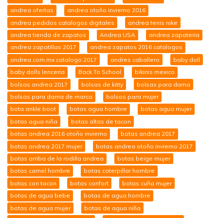
andrea ofertas
andrea otoño invierno 2016
andrea pedidos catalogos digitales
andrea tenis nike
andrea tienda de zapatos
Andrea USA
andrea zapateria
andrea zapatillas 2017
andrea zapatos 2016 catalogos
andrea.com.mx catalogo 2017
andres caballero
baby doll
baby dolls lenceria
Back To School
bikinis mexico
bolsas andrea 2017
bolsas de kitty
bolsas para dama
bolsas para dama de marca
bolsos para mujer
bota ankle boot
botas agua hombre
botas agua mujer
botas agua niña
botas altas de tacon
botas andrea 2016 otoño invierno
botas andrea 2017
botas andrea 2017 mujer
botas andrea otoño invierno 2017
botas arriba de la rodilla andrea
botas beige mujer
botas camel hombre
botas caterpillar hombre
botas con tacon
botas confort
botas cuña mujer
botas de agua bebe
botas de agua hombre
botas de agua mujer
botas de agua niña