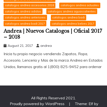
catalogos andrea accesorios 2018
catalogos andrea actuales
catalogos andrea adidas
catalogos andrea aguascalientes
catalogos andrea anteriores
catalogos andrea badi
catalogos andrea badi 2017
catalogos andrea bebes 2017
Andrea | Nuevos Catalogos | Oficial 2017
– 2018
August 21, 2017
andrea
Inicia tu propio negocio vendiendo Zapatos, Ropa,
Accesorio, Lenceria y Mas de la marca Andrea en Estados
Unidos, llamanos gratis al 1(800) 825-9452 para ordenar
All Rights Reserved 2021.
Proudly powered by WordPress
|
Theme: Elf by