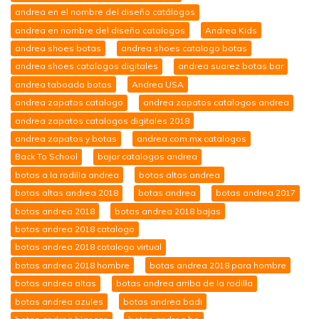
andrea en el nombre del diseño catálogos
andrea en nombre del diseño catalogos
Andrea Kids
andrea shoes botas
andrea shoes catalogo botas
andrea shoes catalogos digitales
andrea suarez botas bar
andrea taboada botas
Andrea USA
andrea zapatos catalogo
andrea zapatos catalogos andrea
andrea zapatos catalogos digitales 2018
andrea zapatos y botas
andrea.com.mx catalogos
Back To School
bajar catalogos andrea
botas a la rodilla andrea
botas altas andrea
botas altas andrea 2018
botas andrea
botas andrea 2017
botas andrea 2018
botas andrea 2018 bajas
botas andrea 2018 catalogo
botas andrea 2018 catalogo virtual
botas andrea 2018 hombre
botas andrea 2018 para hombre
botas andrea altas
botas andrea arriba de la rodilla
botas andrea azules
botas andrea badi