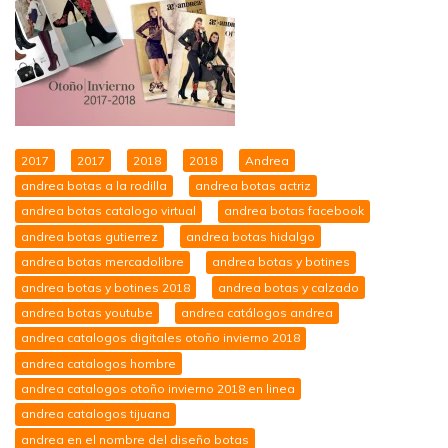
2017
2017
2018
2018
Andrea
andrea botas a la rodilla
andrea botas actriz
andrea botas catalogo virtual
andrea botas facebook
andrea botas gutierrez
andrea botas hidalgo
andrea botas mercadolibre
andrea botas y botines
andrea botas y botines 2018
andrea botas y calzado
andrea botas youtube
andrea catálogos andrea
andrea catalogos digitales otoño invierno 2018
andrea catalogos hombre
andrea catalogos otoño invierno 2018 en linea
andrea catalogos tijuana
andrea en el nombre del diseño botas