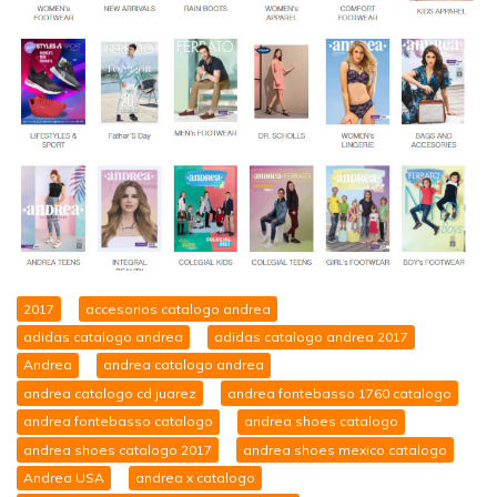
2017
accesorios catalogo andrea
adidas catalogo andrea
adidas catalogo andrea 2017
Andrea
andrea catalogo andrea
andrea catalogo cd juarez
andrea fontebasso 1760 catalogo
andrea fontebasso catalogo
andrea shoes catalogo
andrea shoes catalogo 2017
andrea shoes mexico catalogo
Andrea USA
andrea x catalogo