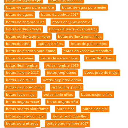
botas de agua mujer
botas de agua niña
botas de agua para hombre
botas de agua para mujer
botas de aguas
botas de andrea 2017
botas de hombre 2017
botas de lluvia andrea
botas de lluvia mujer
botas de lluvia para hombre
botas de lluvia para mujer
botas de lluvia para niños
botas de niña
botas de niños
botas de piel hombre
botas de plastico para dama
botas de vestir para hombre
botas discovery
botas discovery mujer
botas flexi dama
botas flexi hombre
botas hombre 2016
botas invierno 2017
botas jeep dama
botas jeep de mujer
botas jeep mujer
botas jeep para dama
botas jeep para mujer
botas jeep precio
botas lluvia mujer
botas lluvia niños
botas mujer online
botas negras mujer
botas negras niña
botas negras plataforma
botas niña
botas niña piel
botas para agua mujer
botas para caballero
botas para el agua
botas para hombre 2017