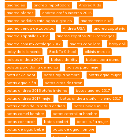
andrea es
andrea importadora
Andrea Kids
andrea ofertas
andrea otoño invierno 2016
andrea pedidos catalogos digitales
andrea tenis nike
andrea tienda de zapatos
Andrea USA
andrea zapateria
andrea zapatillas 2017
andrea zapatos 2016 catalogos
andrea.com.mx catalogo 2017
andres caballero
baby doll
baby dolls lenceria
Back To School
bikinis mexico
bolsas andrea 2017
bolsas de kitty
bolsas para dama
bolsas para dama de marca
bolsos para mujer
bota ankle boot
botas agua hombre
botas agua mujer
botas agua niña
botas altas de tacon
botas andrea 2016 otoño invierno
botas andrea 2017
botas andrea 2017 mujer
botas andrea otoño invierno 2017
botas arriba de la rodilla andrea
botas beige mujer
botas camel hombre
botas caterpillar hombre
botas con tacon
botas confort
botas cuña mujer
botas de agua bebe
botas de agua hombre