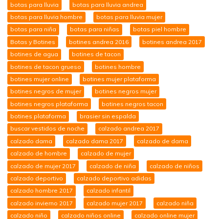
botas para lluvia
botas para lluvia andrea
botas para lluvia hombre
botas para lluvia mujer
botas para niña
botas para niñas
botas piel hombre
Botas y Botines
botines andrea 2016
botines andrea 2017
botines de agua
botines de tacon
botines de tacon grueso
botines hombre
botines mujer online
botines mujer plataforma
botines negros de mujer
botines negros mujer
botines negros plataforma
botines negros tacon
botines plataforma
brasier sin espalda
buscar vestidos de noche
calzado andrea 2017
calzado dama
calzado dama 2017
calzado de dama
calzado de hombre
calzado de mujer
calzado de mujer 2017
calzado de niña
calzado de niños
calzado deportivo
calzado deportivo adidas
calzado hombre 2017
calzado infantil
calzado invierno 2017
calzado mujer 2017
calzado niña
calzado niño
calzado niños online
calzado online mujer