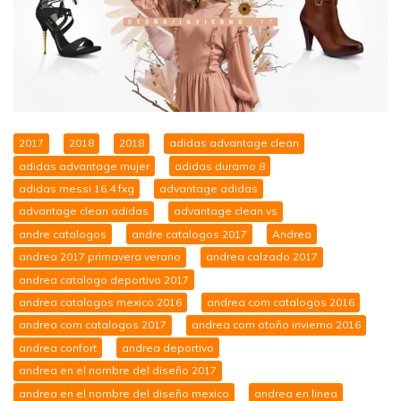
2017
2018
2018
adidas advantage clean
adidas advantage mujer
adidas duramo 8
adidas messi 16.4 fxg
advantage adidas
advantage clean adidas
advantage clean vs
andre catalogos
andre catalogos 2017
Andrea
andrea 2017 primavera verano
andrea calzado 2017
andrea catalogo deportivo 2017
andrea catalogos mexico 2016
andrea com catalogos 2016
andrea com catalogos 2017
andrea com otoño invierno 2016
andrea confort
andrea deportivo
andrea en el nombre del diseño 2017
andrea en el nombre del diseño mexico
andrea en linea