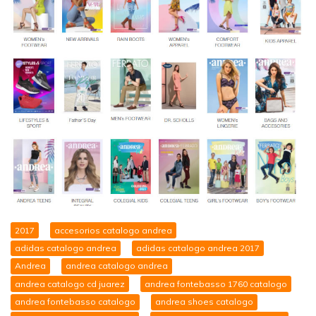
2017
accesorios catalogo andrea
adidas catalogo andrea
adidas catalogo andrea 2017
Andrea
andrea catalogo andrea
andrea catalogo cd juarez
andrea fontebasso 1760 catalogo
andrea fontebasso catalogo
andrea shoes catalogo