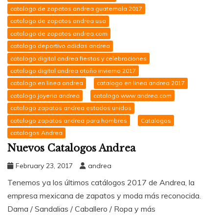
catalogo de zapatos andrea guatemala 2017
catalogo de zapatos andrea usa
catalogo de zapatos andrea.com
catalogo deportivo adidas andrea
catalogo digital andrea fiestas y celebraciones
catalogo digital andrea otoño invierno 2017
catalogo en linea andrea
catalogo en linea andrea 2017
catalogo joyeria andrea
catalogo www.andrea.com
catalogo zapatos andrea estados unidos
catalogo zapatos andrea para hombres
Catalogos
catalogos Andrea
Nuevos Catalogos Andrea
February 23, 2017
andrea
Tenemos ya los últimos catálogos 2017 de Andrea, la
empresa mexicana de zapatos y moda más reconocida.
Dama / Sandalias / Caballero / Ropa y más