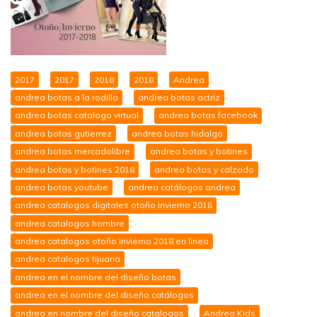
2017
2017
2018
2018
Andrea
andrea botas a la rodilla
andrea botas actriz
andrea botas catalogo virtual
andrea botas facebook
andrea botas gutierrez
andrea botas hidalgo
andrea botas mercadolibre
andrea botas y botines
andrea botas y botines 2018
andrea botas y calzado
andrea botas youtube
andrea catálogos andrea
andrea catalogos digitales otoño invierno 2018
andrea catalogos hombre
andrea catalogos otoño invierno 2018 en linea
andrea catalogos tijuana
andrea en el nombre del diseño botas
andrea en el nombre del diseño catálogos
andrea en nombre del diseño catalogos
Andrea Kids