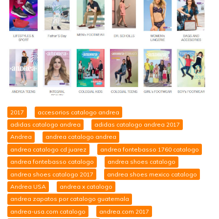
2017
accesorios catalogo andrea
adidas catalogo andrea
adidas catalogo andrea 2017
Andrea
andrea catalogo andrea
andrea catalogo cd juarez
andrea fontebasso 1760 catalogo
andrea fontebasso catalogo
andrea shoes catalogo
andrea shoes catalogo 2017
andrea shoes mexico catalogo
Andrea USA
andrea x catalogo
andrea zapatos por catalogo guatemala
andrea-usa.com catalogo
andrea.com 2017