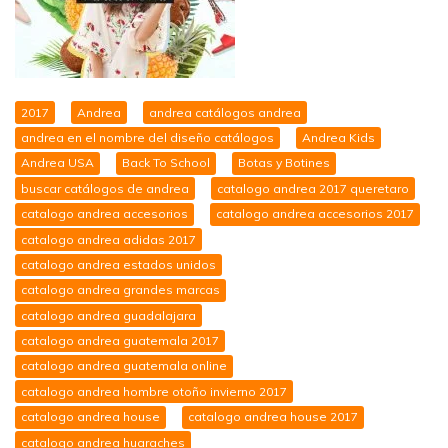
2017
Andrea
andrea catálogos andrea
andrea en el nombre del diseño catálogos
Andrea Kids
Andrea USA
Back To School
Botas y Botines
buscar catálogos de andrea
catalogo andrea 2017 queretaro
catalogo andrea accesorios
catalogo andrea accesorios 2017
catalogo andrea adidas 2017
catalogo andrea estados unidos
catalogo andrea grandes marcas
catalogo andrea guadalajara
catalogo andrea guatemala 2017
catalogo andrea guatemala online
catalogo andrea hombre otoño invierno 2017
catalogo andrea house
catalogo andrea house 2017
catalogo andrea huaraches