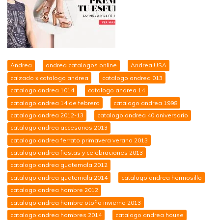
Andrea
andrea catalogos online
Andrea USA
calzado x catalogo andrea
catalogo andrea 013
catalogo andrea 1014
catalogo andrea 14
catalogo andrea 14 de febrero
catalogo andrea 1998
catalogo andrea 2012-13
catalogo andrea 40 aniversario
catalogo andrea accesorios 2013
catalogo andrea ferrato primavera verano 2013
catalogo andrea fiestas y celebraciones 2013
catalogo andrea guatemala 2012
catalogo andrea guatemala 2014
catalogo andrea hermosillo
catalogo andrea hombre 2012
catalogo andrea hombre otoño invierno 2013
catalogo andrea hombres 2014
catalogo andrea house