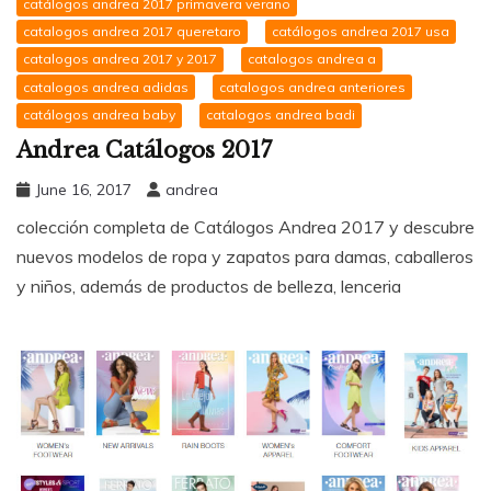
catálogos andrea 2017 primavera verano
catalogos andrea 2017 queretaro
catálogos andrea 2017 usa
catalogos andrea 2017 y 2017
catalogos andrea a
catalogos andrea adidas
catalogos andrea anteriores
catálogos andrea baby
catalogos andrea badi
Andrea Catálogos 2017
June 16, 2017
andrea
colección completa de Catálogos Andrea 2017 y descubre
nuevos modelos de ropa y zapatos para damas, caballeros
y niños, además de productos de belleza, lenceria