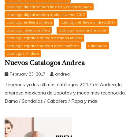
catalogo digital andrea fiestas y celebraciones
catalogo digital andrea otoño invierno 2017
catalogo en linea andrea
catalogo en linea andrea 2017
catalogo joyeria andrea
catalogo www.andrea.com
catalogo zapatos andrea estados unidos
catalogo zapatos andrea para hombres
Catalogos
catalogos Andrea
Nuevos Catalogos Andrea
February 23, 2017
andrea
Tenemos ya los últimos catálogos 2017 de Andrea, la
empresa mexicana de zapatos y moda más reconocida.
Dama / Sandalias / Caballero / Ropa y más