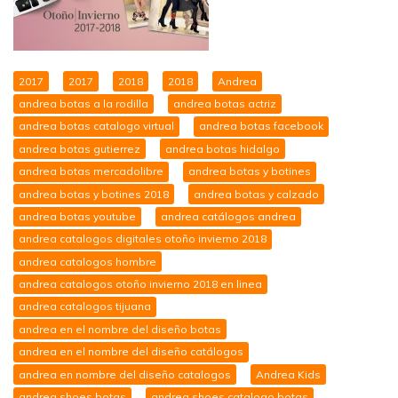
2017
2017
2018
2018
Andrea
andrea botas a la rodilla
andrea botas actriz
andrea botas catalogo virtual
andrea botas facebook
andrea botas gutierrez
andrea botas hidalgo
andrea botas mercadolibre
andrea botas y botines
andrea botas y botines 2018
andrea botas y calzado
andrea botas youtube
andrea catálogos andrea
andrea catalogos digitales otoño invierno 2018
andrea catalogos hombre
andrea catalogos otoño invierno 2018 en linea
andrea catalogos tijuana
andrea en el nombre del diseño botas
andrea en el nombre del diseño catálogos
andrea en nombre del diseño catalogos
Andrea Kids
andrea shoes botas
andrea shoes catalogo botas