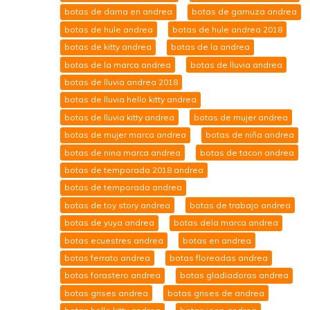
botas de dama en andrea
botas de gamuza andrea
botas de hule andrea
botas de hule andrea 2018
botas de kitty andrea
botas de la andrea
botas de la marca andrea
botas de lluvia andrea
botas de lluvia andrea 2018
botas de lluvia hello kitty andrea
botas de lluvia kitty andrea
botas de mujer andrea
botas de mujer marca andrea
botas de niña andrea
botas de nina marca andrea
botas de tacon andrea
botas de temporada 2018 andrea
botas de temporada andrea
botas de toy story andrea
botas de trabajo andrea
botas de yuya andrea
botas dela marca andrea
botas ecuestres andrea
botas en andrea
botas ferrato andrea
botas floreadas andrea
botas forastero andrea
botas gladiadoras andrea
botas grises andrea
botas grises de andrea