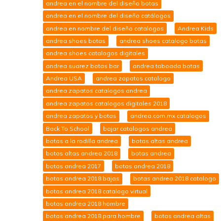
andrea en el nombre del diseño botas
andrea en el nombre del diseño catálogos
andrea en nombre del diseño catalogos
Andrea Kids
andrea shoes botas
andrea shoes catalogo botas
andrea shoes catalogos digitales
andrea suarez botas bar
andrea taboada botas
Andrea USA
andrea zapatos catalogo
andrea zapatos catalogos andrea
andrea zapatos catalogos digitales 2018
andrea zapatos y botas
andrea.com.mx catalogos
Back To School
bajar catalogos andrea
botas a la rodilla andrea
botas altas andrea
botas altas andrea 2018
botas andrea
botas andrea 2017
botas andrea 2018
botas andrea 2018 bajas
botas andrea 2018 catalogo
botas andrea 2018 catalogo virtual
botas andrea 2018 hombre
botas andrea 2018 para hombre
botas andrea altas