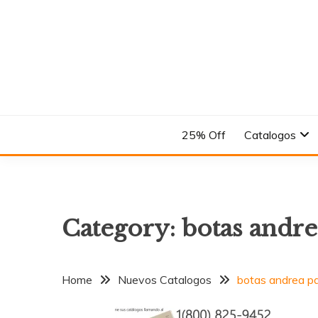
Skip
to
content
En el Nombre del Diseño
ANDREA
25% Off
Catalogos
Category:
botas andre
Home
Nuevos Catalogos
botas andrea par