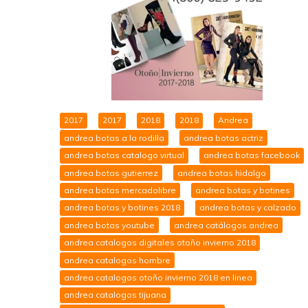
2017
2017
2018
2018
Andrea
andrea botas a la rodilla
andrea botas actriz
andrea botas catalogo virtual
andrea botas facebook
andrea botas gutierrez
andrea botas hidalgo
andrea botas mercadolibre
andrea botas y botines
andrea botas y botines 2018
andrea botas y calzado
andrea botas youtube
andrea catálogos andrea
andrea catalogos digitales otoño invierno 2018
andrea catalogos hombre
andrea catalogos otoño invierno 2018 en linea
andrea catalogos tijuana