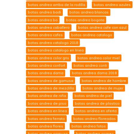
botas andrea arriba de la rodilla
botas andrea azules
botas andrea badi
botas andrea blancas
botas andrea bo
botas andrea bogota
botas andrea caballero
botas andrea cafe con azul
botas andrea cafes
botas andrea catalogo
botas andrea catalogo 2018
botas andrea catalogo en linea
botas andrea color gris
botas andrea color miel
botas andrea confort
botas andrea conti
botas andrea dama
botas andrea dama 2018
botas andrea de gamusa
botas andrea de hombre
botas andrea de mezclilla
botas andrea de mujer
botas andrea de niña
botas andrea de piel
botas andrea de piso
botas andrea de plastico
botas andrea en linea
botas andrea en oferta
botas andrea ferrato
botas andrea floreadas
botas andrea flores
botas andrea fotos
botas andrea gamuza
botas andrea gomez