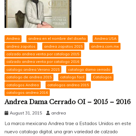
Andrea
andrea en el nombre del diseño
Andrea USA
andrea zapatos
andrea zapatos 2015
andrea.com.mx
calzado andrea venta por catalogo 2015
calzado andrea venta por catalogo 2016
catalogo andrea Verano 2015
catalogo dama cerrado
catalogo de andrea 2015
catalogo facil
Catalogos
catalogos Andrea
catalogos andrea 2015
catalogos andrea 2016
Andrea Dama Cerrado OI – 2015 – 2016
August 31, 2015
andrea
La marca mexicana Andrea trae a Estados Unidos en este
nuevo catalogo digital, una gran variedad de calzado