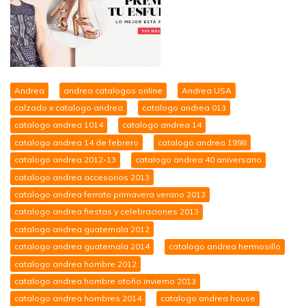
Andrea
andrea catalogos online
Andrea USA
calzado x catalogo andrea
catalogo andrea 013
catalogo andrea 1014
catalogo andrea 14
catalogo andrea 14 de febrero
catalogo andrea 1998
catalogo andrea 2012-13
catalogo andrea 40 aniversario
catalogo andrea accesorios 2013
catalogo andrea ferrato primavera verano 2013
catalogo andrea fiestas y celebraciones 2013
catalogo andrea guatemala 2012
catalogo andrea guatemala 2014
catalogo andrea hermosillo
catalogo andrea hombre 2012
catalogo andrea hombre otoño invierno 2013
catalogo andrea hombres 2014
catalogo andrea house