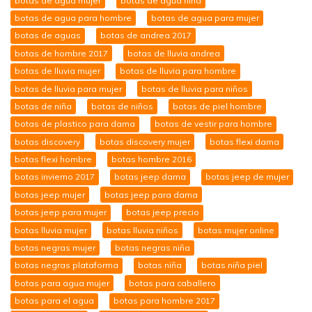
botas de agua mujer
botas de agua niña
botas de agua para hombre
botas de agua para mujer
botas de aguas
botas de andrea 2017
botas de hombre 2017
botas de lluvia andrea
botas de lluvia mujer
botas de lluvia para hombre
botas de lluvia para mujer
botas de lluvia para niños
botas de niña
botas de niños
botas de piel hombre
botas de plastico para dama
botas de vestir para hombre
botas discovery
botas discovery mujer
botas flexi dama
botas flexi hombre
botas hombre 2016
botas invierno 2017
botas jeep dama
botas jeep de mujer
botas jeep mujer
botas jeep para dama
botas jeep para mujer
botas jeep precio
botas lluvia mujer
botas lluvia niños
botas mujer online
botas negras mujer
botas negras niña
botas negras plataforma
botas niña
botas niña piel
botas para agua mujer
botas para caballero
botas para el agua
botas para hombre 2017