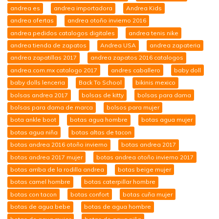
andrea es
andrea importadora
Andrea Kids
andrea ofertas
andrea otoño invierno 2016
andrea pedidos catalogos digitales
andrea tenis nike
andrea tienda de zapatos
Andrea USA
andrea zapateria
andrea zapatillas 2017
andrea zapatos 2016 catalogos
andrea.com.mx catalogo 2017
andres caballero
baby doll
baby dolls lenceria
Back To School
bikinis mexico
bolsas andrea 2017
bolsas de kitty
bolsas para dama
bolsas para dama de marca
bolsos para mujer
bota ankle boot
botas agua hombre
botas agua mujer
botas agua niña
botas altas de tacon
botas andrea 2016 otoño invierno
botas andrea 2017
botas andrea 2017 mujer
botas andrea otoño invierno 2017
botas arriba de la rodilla andrea
botas beige mujer
botas camel hombre
botas caterpillar hombre
botas con tacon
botas confort
botas cuña mujer
botas de agua bebe
botas de agua hombre