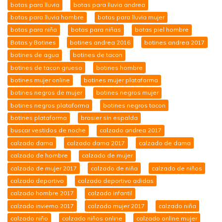
botas para lluvia
botas para lluvia andrea
botas para lluvia hombre
botas para lluvia mujer
botas para niña
botas para niñas
botas piel hombre
Botas y Botines
botines andrea 2016
botines andrea 2017
botines de agua
botines de tacon
botines de tacon grueso
botines hombre
botines mujer online
botines mujer plataforma
botines negros de mujer
botines negros mujer
botines negros plataforma
botines negros tacon
botines plataforma
brasier sin espalda
buscar vestidos de noche
calzado andrea 2017
calzado dama
calzado dama 2017
calzado de dama
calzado de hombre
calzado de mujer
calzado de mujer 2017
calzado de niña
calzado de niños
calzado deportivo
calzado deportivo adidas
calzado hombre 2017
calzado infantil
calzado invierno 2017
calzado mujer 2017
calzado niña
calzado niño
calzado niños online
calzado online mujer