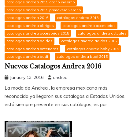
catalogos andrea 2015 otoño invierno
catalogos andrea 2015 primavera verano
catalogos andrea 2016
catalogos andrea 3013
catalogos andrea abrigos
catalogos andrea accesorios
catalogos andrea accesorios 2015
catalogos andrea actuales
catalogos andrea adidas
catalogos andrea adidas 2015
catalogos andrea anteriores
catalogos andrea baby 2015
catalogos andrea badi
catalogos andrea badi 2015
Nuevos Catalogos Andrea 2016
January 13, 2016
andrea
La moda de Andrea , la empresa mexicana más
reconocida ya llegaron sus catalogos a Estados Unidos,
está siempre presente en sus catálogos, es por