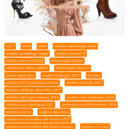
2017
2018
2018
adidas advantage clean
adidas advantage mujer
adidas duramo 8
adidas messi 16.4 fxg
advantage adidas
advantage clean adidas
advantage clean vs
andre catalogos
andre catalogos 2017
Andrea
andrea 2017 primavera verano
andrea calzado 2017
andrea catalogo deportivo 2017
andrea catalogos mexico 2016
andrea com catalogos 2016
andrea com catalogos 2017
andrea com otoño invierno 2016
andrea confort
andrea deportivo
andrea en el nombre del diseño 2017
andrea en el nombre del diseño mexico
andrea en linea