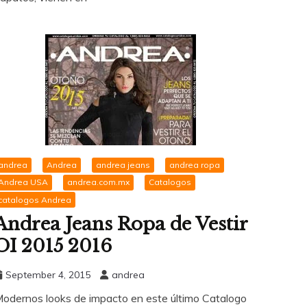
andrea
Andrea
andrea jeans
andrea ropa
Andrea USA
andrea.com.mx
Catalogos
catalogos Andrea
Andrea Jeans Ropa de Vestir
OI 2015 2016
September 4, 2015
andrea
odernos looks de impacto en este último Catalogo