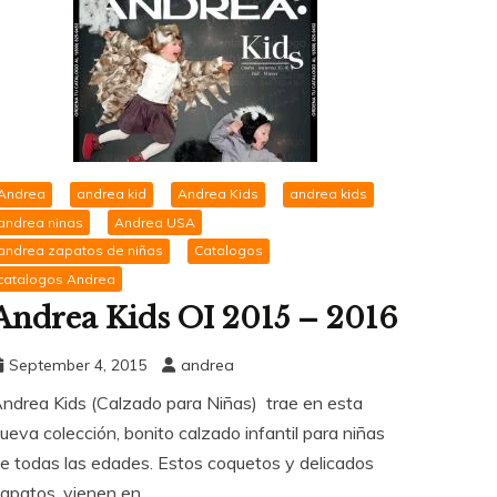
Andrea
andrea kid
Andrea Kids
andrea kids
andrea ninas
Andrea USA
andrea zapatos de niñas
Catalogos
catalogos Andrea
Andrea Kids OI 2015 – 2016
September 4, 2015
andrea
ndrea Kids (Calzado para Niñas) trae en esta
ueva colección, bonito calzado infantil para niñas
e todas las edades. Estos coquetos y delicados
apatos, vienen en