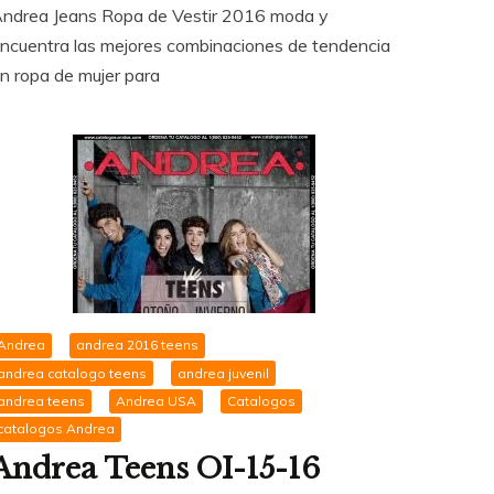
ndrea Jeans Ropa de Vestir 2016 moda y
ncuentra las mejores combinaciones de tendencia
n ropa de mujer para
Andrea
andrea 2016 teens
andrea catalogo teens
andrea juvenil
andrea teens
Andrea USA
Catalogos
catalogos Andrea
Andrea Teens OI-15-16