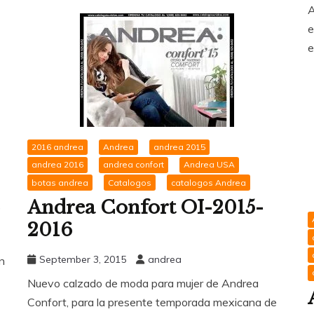
A
e
e
2016 andrea
Andrea
andrea 2015
andrea 2016
andrea confort
Andrea USA
botas andrea
Catalogos
catalogos Andrea
Andrea Confort OI-2015-
2016
September 3, 2015
andrea
n
Nuevo calzado de moda para mujer de Andrea
Confort, para la presente temporada mexicana de