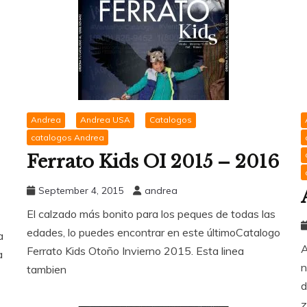
Andrea
Andrea USA
Catalogos
catalogos Andrea
Ferrato Kids OI 2015 – 2016
September 4, 2015
andrea
El calzado más bonito para los peques de todas las
edades, lo puedes encontrar en este últimoCatalogo
a
A
Ferrato Kids Otoño Invierno 2015. Esta linea
a
n
tambien
d
z