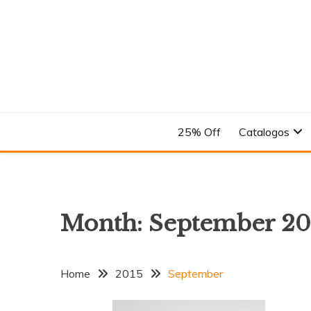
Skip
to
content
En el Nombre del Diseño
ANDREA
25% Off
Catalogos
Month:
September 20
Home
2015
September