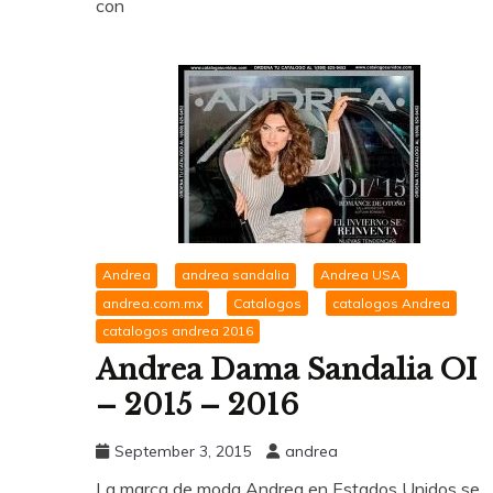
con
Andrea
andrea sandalia
Andrea USA
andrea.com.mx
Catalogos
catalogos Andrea
catalogos andrea 2016
Andrea Dama Sandalia OI
– 2015 – 2016
September 3, 2015
andrea
La marca de moda Andrea en Estados Unidos se