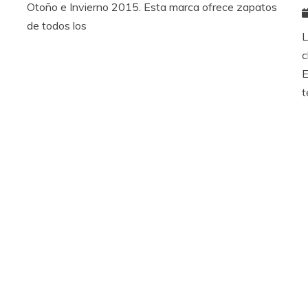
Otoño e Invierno 2015. Esta marca ofrece zapatos
de todos los
L
c
E
t