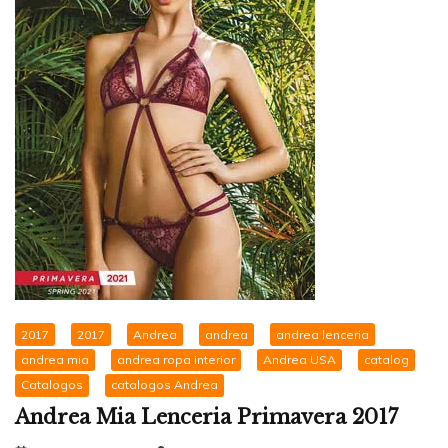
2017
2017
Andrea
andrea
andrea lenceria
andrea mia
andrea ropa interior
Andrea USA
catalog
Catalogos
catalogos Andrea
Andrea Mia Lenceria Primavera 2017