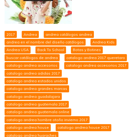
2017
Andrea
andrea catálogos andrea
andrea en el nombre del diseño catálogos
Andrea Kids
Andrea USA
Back To School
Botas y Botines
buscar catálogos de andrea
catalogo andrea 2017 queretaro
catalogo andrea accesorios
catalogo andrea accesorios 2017
catalogo andrea adidas 2017
catalogo andrea estados unidos
catalogo andrea grandes marcas
catalogo andrea guadalajara
catalogo andrea guatemala 2017
catalogo andrea guatemala online
catalogo andrea hombre otoño invierno 2017
catalogo andrea house
catalogo andrea house 2017
catalogo andrea huaraches