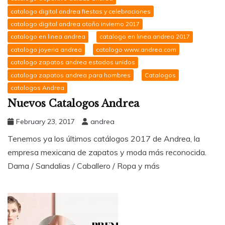
catalogo digital andrea fiestas y celebraciones
catalogo digital andrea otoño invierno 2017
catalogo en linea andrea
catalogo en linea andrea 2017
catalogo joyeria andrea
catalogo www.andrea.com
catalogo zapatos andrea estados unidos
catalogo zapatos andrea para hombres
Catalogos
catalogos Andrea
Nuevos Catalogos Andrea
February 23, 2017
andrea
Tenemos ya los últimos catálogos 2017 de Andrea, la
empresa mexicana de zapatos y moda más reconocida.
Dama / Sandalias / Caballero / Ropa y más