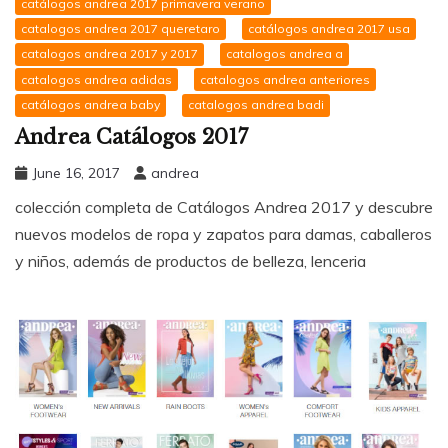
catálogos andrea 2017 primavera verano
catalogos andrea 2017 queretaro
catálogos andrea 2017 usa
catalogos andrea 2017 y 2017
catalogos andrea a
catalogos andrea adidas
catalogos andrea anteriores
catálogos andrea baby
catalogos andrea badi
Andrea Catálogos 2017
June 16, 2017
andrea
colección completa de Catálogos Andrea 2017 y descubre
nuevos modelos de ropa y zapatos para damas, caballeros
y niños, además de productos de belleza, lenceria