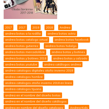
2017
2017
2018
2018
Andrea
andrea botas a la rodilla
andrea botas actriz
andrea botas catalogo virtual
andrea botas facebook
andrea botas gutierrez
andrea botas hidalgo
andrea botas mercadolibre
andrea botas y botines
andrea botas y botines 2018
andrea botas y calzado
andrea botas youtube
andrea catálogos andrea
andrea catalogos digitales otoño invierno 2018
andrea catalogos hombre
andrea catalogos otoño invierno 2018 en linea
andrea catalogos tijuana
andrea en el nombre del diseño botas
andrea en el nombre del diseño catálogos
andrea en nombre del diseño catalogos
Andrea Kids