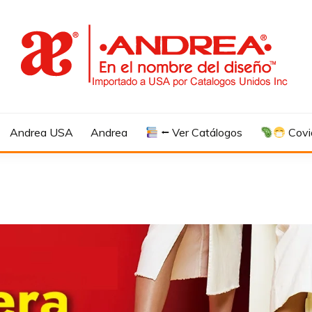
Andrea USA
Andrea
⭠ Ver Catálogos
Covi
4