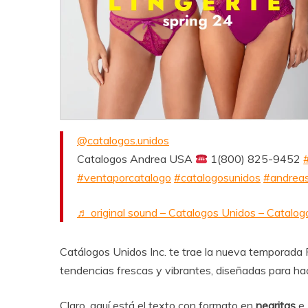
@catalogos.unidos
Catalogos Andrea USA
1(800) 825-9452
#ventaporcatalogo
#catalogosunidos
#andrea
♬ original sound – Catalogos Unidos – Catalog
Catálogos Unidos Inc. te trae la nueva temporada
tendencias frescas y vibrantes, diseñadas para hac
Claro, aquí está el texto con formato en
negritas
e