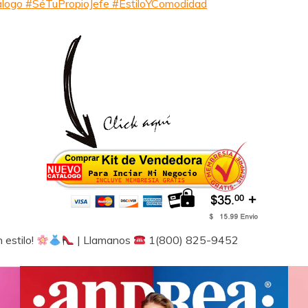
ogo #SéTuPropioJefe #EstiloYComodidad
 estilo!
| Llamanos
1(800) 825-9452