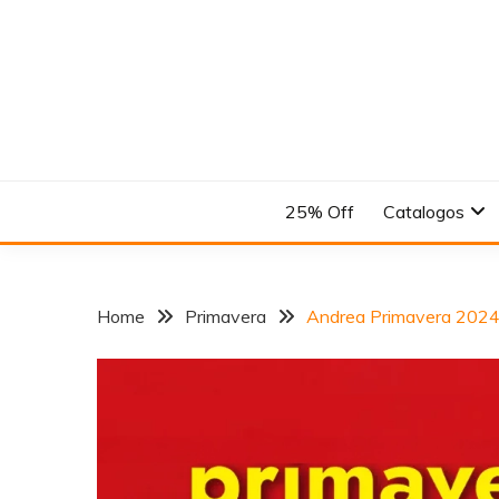
Skip
to
content
En el Nombre del Diseño
ANDREA
25% Off
Catalogos
Home
Primavera
Andrea Primavera 202