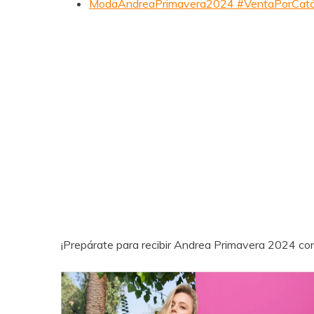
ModaAndreaPrimavera2024 #VentaPorCatál
¡Prepárate para recibir Andrea Primavera 2024 con